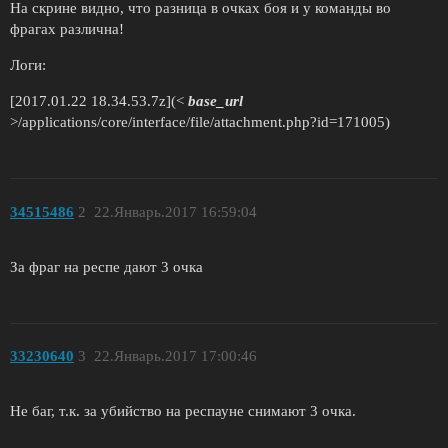
На скрине видно, что разница в очках боя и у команды во
фрагах различна!
Логи:
[2017.01.22 18.34.53.7z](<
base_url
>/applications/core/interface/file/attachment.php?id=171005)
34515486
2
22.Январь.2017 16:59:04
За фраг на респе дают 3 очка
33230640
3
22.Январь.2017 17:00:46
Не баг, т.к. за убийство на респауне снимают 3 очка.