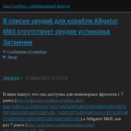
Star-Conflict - официальный форум
В списке орудий для корабля Alligator
MkII отсутствует орудие установка
Затмение
Сообщения об ошибках
Ангар
2664610
1
15.Май.2015 21:53:14
В вики пишут, что она доступна для инженерных фрегатов с 7
ранга (
http://wiki.star-conflict.ru/index.php?
title=%D0%A3%D1%81%D1%82%D0%B0%D0%BD%D0%BE%
D0%B2%D0%BA%D0%B0_%D0%97%D0%B0%D1%82%D0%B
C%D0%B5%D0%BD%D0%B8%D0%B5
) а Alligator MkII, как
раз 7 ранга (
http://wiki.star-conflict.ru/index.php?
title=Alligator_Mk_II
)