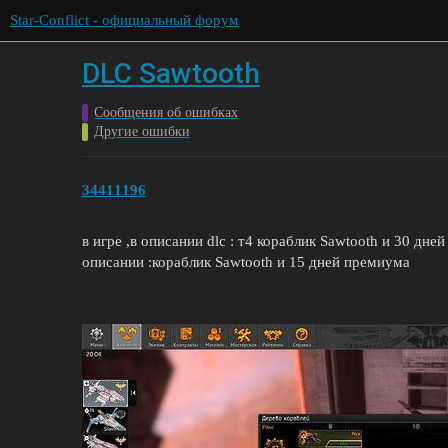
Star-Conflict - официальный форум
DLC Sawtooth
Сообщения об ошибках
Другие ошибки
34411196
в игре ,в описании dlc : т4 кораблик Sawtooth и 30 дне
описании :кораблик Sawtooth и 15 дней премиума