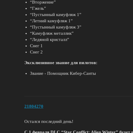
“Вторжение”
“Гжель”
“Пустынный камуфляж 1”
“Летний камуфляж 1”
“Пустынный камуфляж 3”
“Камуфляж металлик”
“Ледяной кристалл”
Снег 1
Снег 2
Эксклюзивное звание для пилотов:
Звание - Помощник Кибер-Санты
21804270
Остался последний день!
С 1 февраля DLC “Star Conflict: Alien Winter” буде