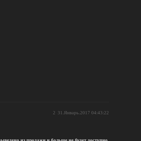
2
31.Январь.2017 04:43:22
т выведено из продажи и больше не будет доступно