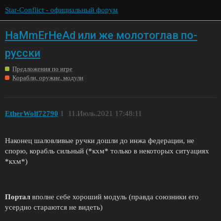
Star-Conflict - официальный форум
HaMmErHeAd или же молотоглав по-
русски
Предложения по игре
Корабли, оружие, модули
EtherWolf72790
1
11.Июль.2021 17:48:11
Наконец шаловливые ручки дошли до инжа федерации, не
спорю, корабль сильный (*кхм* только в некоторых ситуациях
*кхм*)
Портал
вполне себе хороший модуль (правда союзники его
усердно стараются не видеть)