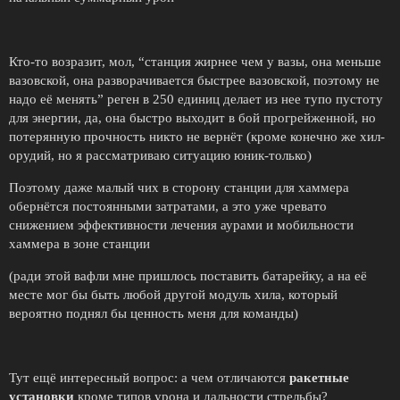
Кто-то возразит, мол, “станция жирнее чем у вазы, она меньше
вазовской, она разворачивается быстрее вазовской, поэтому не
надо её менять” реген в 250 единиц делает из нее тупо пустоту
для энергии, да, она быстро выходит в бой прогрейженной, но
потерянную прочность никто не вернёт (кроме конечно же хил-
орудий, но я рассматриваю ситуацию юник-только)
Поэтому даже малый чих в сторону станции для хаммера
обернётся постоянными затратами, а это уже чревато
снижением эффективности лечения аурами и мобильности
хаммера в зоне станции
(ради этой вафли мне пришлось поставить батарейку, а на её
месте мог бы быть любой другой модуль хила, который
вероятно поднял бы ценность меня для команды)
Тут ещё интересный вопрос: а чем отличаются
ракетные
установки
кроме типов урона и дальности стрельбы?