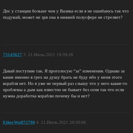
Дпс у станции больше чем у Вазика если я не ошибаюсь так что
подумай, может не зря она в нижней полусфере не стреляет?
73143627
3
21.Июль.2021 19:39:28
Давай поступим так. Я проголосую “за” изменения. Однако за
какие именно я грех на душу брать не буду ибо у меня этого
корабля нет. Но я уже не первый раз слышу что у него какие-то
проблемы а дым как известно не бывает без огня так что если
нужна доработка кораблю почему бы и нет?
EtherWolf72790
4
21.Июль.2021 20:30:06