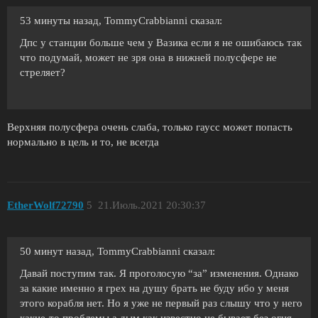
53 минуты назад, TommyCrabbianni сказал:
Дпс у станции больше чем у Вазика если я не ошибаюсь так
что подумай, может не зря она в нижней полусфере не
стреляет?
Верхняя полусфера очень слаба, только гаусс может попасть
нормально в цель и то, не всегда
EtherWolf72790
5
21.Июль.2021 20:30:37
50 минут назад, TommyCrabbianni сказал:
Давай поступим так. Я проголосую “за” изменения. Однако
за какие именно я грех на душу брать не буду ибо у меня
этого корабля нет. Но я уже не первый раз слышу что у него