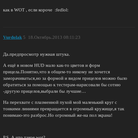
как в WOT , если короче :fedlol:
Vurdolak
5
18.Октябрь.2013 08:11:23
Да.предпросмотр нужная штука.
А ещё в новом HUD мало как-то цветов и форм
прицела.Понятно,что в общем-то никому не хочется
заморачиваться,но за формой и видом прицелов можно было
обратиться за помощью к тестерам-нарисовали бы сотню
-другую прицелов,выбрали бы лучшие…
На перехвате с плазменной пухой мой маленький круг с
тонкими линиями превращается в огромный кружище,я так
понимаю-это разброс.Но огромный же-на пол экрана!
P.S. А что такое wot?