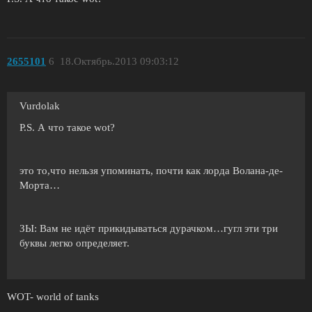
2655101
6
18.Октябрь.2013 09:03:12
Vurdolak
P.S. А что такое wot?
это то,что нельзя упоминать, почти как лорда Волана-де-
Морта…
ЗЫ: Вам не идёт прикидываться дурачком…гугл эти три
буквы легко определяет.
WOT- world of tanks