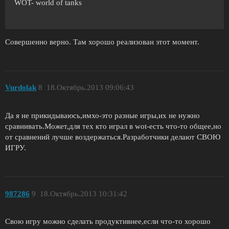
WOT- world of tanks
Совершенно верно. Там хорошо реализован этот момент.
Vurdolak
8
18.Октябрь.2013 09:06:43
Да я не прикидываюсь,имхо-это разные игры,их не нужно
сравнивать.Может,для тех кто играл в wot-есть что-то общее,но
от сравнений лучше воздержаться.Разработчики делают СВОЮ
ИГРУ.
987286
9
18.Октябрь.2013 10:31:42
Cвою игру можно сделать продуктивнее,если что-то хорошо