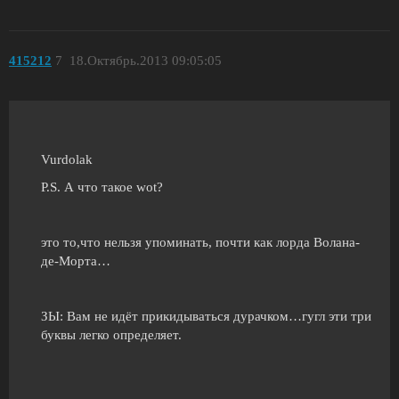
415212
7
18.Октябрь.2013 09:05:05
Vurdolak
P.S. А что такое wot?
это то,что нельзя упоминать, почти как лорда Волана-
де-Морта…
ЗЫ: Вам не идёт прикидываться дурачком…гугл эти три
буквы легко определяет.