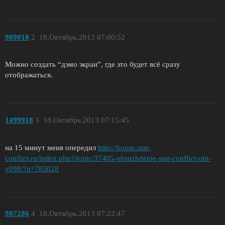
989010
2
18.Октябрь.2013 07:00:52
Можно создать “дэмо экран”, где это будет всё сразу
отображаться.
1499918
3
18.Октябрь.2013 07:15:45
на 15 минут меня опередил
http://forum.star-
conflict.ru/index.php?/topic/37405-obsuzhdenie-star-conflict-obt-
v098/?p=785028
987286
4
18.Октябрь.2013 07:22:47