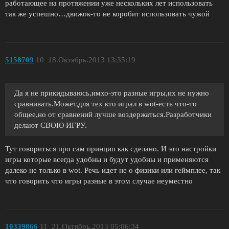
работающее на протяжении уже нескольких лет использовать
так же успешно…движок-то не коробит использовать чужой
5158709
10
18.Октябрь.2013 13:35:19
Да я не прикидываюсь,имхо-это разные игры,их не нужно
сравнивать.Может,для тех кто играл в wot-есть что-то
общее,но от сравнений лучше воздержаться.Разработчики
делают СВОЮ ИГРУ.
Тут говориться про сам принцип как сделано. И это настройки
игры которые всегда удобны и будут удобны и применяются
далеко не только в wot. Речь идет не о физики или геймплее, так
что говорить что игры разные в этом случае неуместно
10339866
11
21.Октябрь.2013 05:06:34