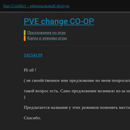
Star-Conflict - официальный форум
PVE change CO-OP
Предложения по игре
Карты и режимы игры
19254139
Hi all !
( не своейственное мне предложение но меня попросил
такой вопрос есть. Само предложение возникло из-за н
)
Предлагается названия у этих режимов поменять мест
Спасибо.