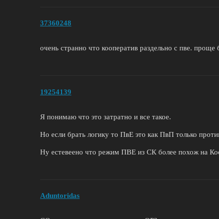
37360248
очень странно что кооператив раздельно с пве. проще б
19254139
Я понимаю что это затратно и все такое.
Но если брать логику то ПвЕ это как ПвП только проти
Ну естевеено что режим ПВЕ из СК более похож на Ко
Aduntoridas