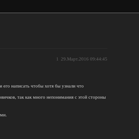
1
29.Март.2016 09:44:45
и его написать чтобы хотя бы узнали что
овичков, так как много непонимания с этой стороны
ами.