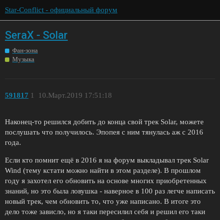
Star-Conflict - официальный форум
SeraX - Solar
Фан-зона
Музыка
591817
1
10.Март.2019 17:51:18
Наконец-то решился добить до конца свой трек Solar, можете
послушать что получилось. Эпопея с ним тянулась аж с 2016
года.
Если кто помнит ещё в 2016 я на форум выкладывал трек Solar
Wind (тему кстати можно найти в этом разделе). В прошлом
году я захотел его обновить на основе многих приобретенных
знаний, но это была ловушка - наверное в 100 раз легче написать
новый трек, чем обновить то, что уже написано. В итоге это
дело тоже зависло, но я таки пересилил себя и решил его таки