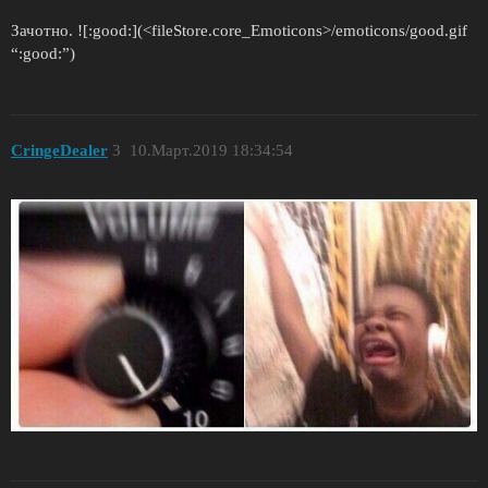
Зачотно. ![:good:](<fileStore.core_Emoticons>/emoticons/good.gif
“:good:”)
CringeDealer
3
10.Март.2019 18:34:54