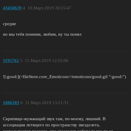
43458639
4
10.Март.2019 20:25:47
средне
но мы тебя помним, любим, ну ты понял
1195762
5
11.Март.2019 12:52:06
![:good:](<fileStore.core_Emoticons>/emoticons/good.gif “:good:”)
1886303
6
11.Март.2019 13:21:31
Скрипяще-жужжащий звук там, по-моему, лишний. В
ассоциации летящего по пространству звездолета,