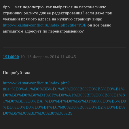
брр… чет недопетрю, как выбраться на персональную
страничку роли-то для ее редактирования? если даже при
указании прямого адреса на нужную страницу вида:
http://wiki.star-conflict.ru/index.php?title=РЭБ
он все равно
автоматом адресует по перенаправлению?
1914000
10
13.Февраль.2014 11:40:45
Попробуй так:
http://wiki.star-conflict.ru/index.php?
title=%D0%A1%D0%BB%D1%83%D0%B6%D0%B5%D0%B1%
D0%BD%D0%B0%D1%8F:%D0%A1%D0%BF%D0%B8%D1%8
1%D0%BE%D0%BA_%D0%BF%D0%B5%D1%80%D0%B5%D0
%BD%D0%B0%D0%BF%D1%80%D0%B0%D0%B2%D0%BB%
D0%B5%D0%BD%D0%B8%D0%B9