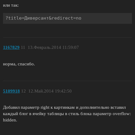
или так:
?title=Диверсант&redirect=no
1167829
11
13.Февраль.2014 11:59:07
норма, спасибо.
5109918
12
12.Май.2014 19:42:50
Добавил параметр right к картинкам и дополнительно вставил
каждый блог в ячейку таблицы в стиль блока параметр overflow:
hidden.