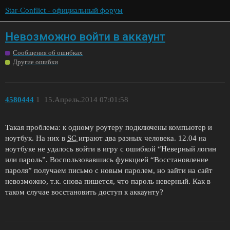
Star-Conflict - официальный форум
Невозможно войти в аккаунт
Сообщения об ошибках
Другие ошибки
4580444
1
15.Апрель.2014 07:01:58
Такая проблема: к одному роутеру подключены компьютер и
ноутбук. На них в
SC
играют два разных человека. 12.04 на
ноутбуке не удалось войти в игру с ошибкой “Неверный логин
или пароль”. Воспользовавшись функцией “Восстановление
пароля” получаем письмо с новым паролем, но зайти на сайт
невозможно, т.к. снова пишется, что пароль неверный. Как в
таком случае восстановить доступ к аккаунту?