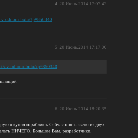
4
20.Июнь.2014 17:07:42
i-t5-v-odnom-boiu/?p=850340
5
20.Июнь.2014 17:17:00
4-i-t5-v-odnom-boiu/?p=850340
решающий
6
20.Июнь.2014 18:20:35
орую я купил кораблики. Сейчас опять звено из двух
 сделать НИЧЕГО. Большое Вам, разработчики,