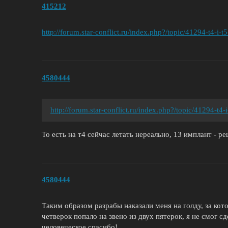
415212
http://forum.star-conflict.ru/index.php?/topic/41294-t4-
4580444
http://forum.star-conflict.ru/index.php?/topic/41294-t
То есть на т4 сейчас летать нереально, 13 имплант - 
4580444
Таким образом разрабы наказали меня на голду, за кот
четверок попало на звено из двух пятерок, я не смог
человеческое спасибо!