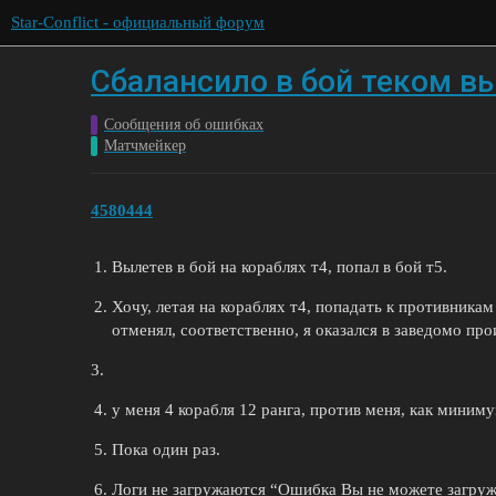
Star-Conflict - официальный форум
Сбалансило в бой теком в
Сообщения об ошибках
Матчмейкер
4580444
Вылетев в бой на кораблях т4, попал в бой т5.
Хочу, летая на кораблях т4, попадать к противникам
отменял, соответственно, я оказался в заведомо п
3.
у меня 4 корабля 12 ранга, против меня, как миниму
Пока один раз.
Логи не загружаются “Ошибка Вы не можете загруж