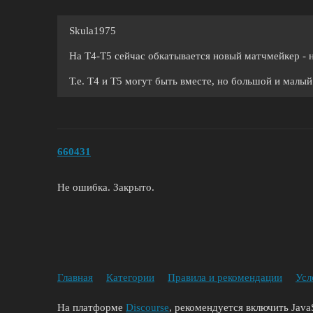
Skula1975
На Т4-Т5 сейчас обкатывается новый матчмейкер - н
Т.е. Т4 и Т5 могут быть вместе, но большой и малы
660431
Не ошибка. Закрыто.
Главная
Категории
Правила и рекомендации
Усл
На платформе
Discourse
, рекомендуется включить JavaS