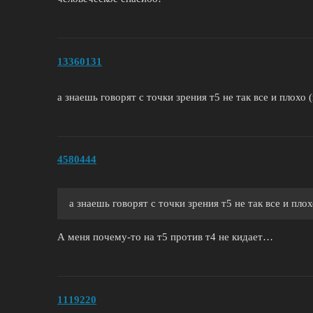
13360131
а знаешь говорят с точки зрения т5 не так все и плохо 
4580444
а знаешь говорят с точки зрения т5 не так все и пло
А меня почему-то на т5 против т4 не кидает…
1119220