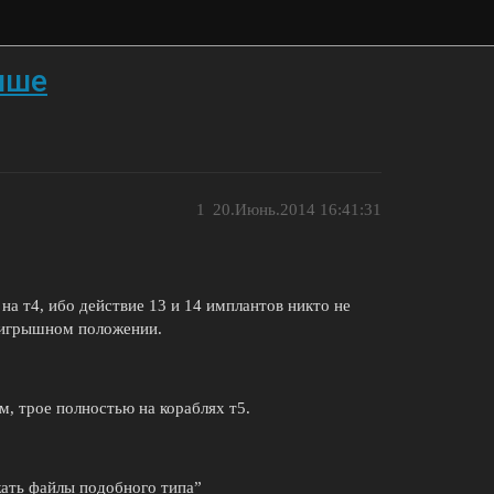
ыше
1
20.Июнь.2014 16:41:31
 на т4, ибо действие 13 и 14 имплантов никто не
роигрышном положении.
м, трое полностью на кораблях т5.
ать файлы подобного типа”