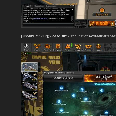
[Иконка х2.ZIP](<
base_url
>/applications/core/interface