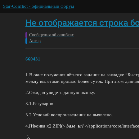
Star-Conflict - официальный форум
Не отображается строка бо
Сообщения об ошибках
Ангар
660431
1.В окне получения лётного задания на закладке “Быст
между вылетами прошло более суток. При этом данная 
2.Ожидал увидеть данную иконку.
3.1.Регулярно.
3.2.Условий воспроизведения не выявлено.
4.[Иконка х2.ZIP](<
base_url
>/applications/core/interfa