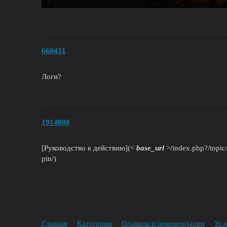
660431
Логи?
1914000
[Руководство к действию](<
base_url
>/index.php?/topic
pin/)
Главная
Категории
Правила и рекомендации
Усл