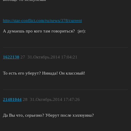
http://star-conflict.com/ru/news/378/current
А думаешь про кого там говориться? :jer):
1622130
27
31.Октябрь.2014 17:04:21
То есть его уберут? Нинада! Он классный!
21481044
28
31.Октябрь.2014 17:47:26
Да Вы что, серьезно? Уберут после хэллоуина?