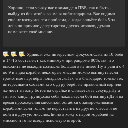
Хорошо, если увижу вас в команде в ПВЕ, так и быть -
выйду из боя чтобы вы меня поблагодарили. Вас видимо
ещё не коснулась эта проблема, а когда сольёте боёв 5 за
день по причине дезертирства других игроков, думаю
поменяете своё мнение.
Удивили ежа интересным фокусом.Слив из 10 боёв
в Т4-Т5 составляет как минимум при рандоме 80%.так что
выходить не выходить.смысла большого не имеет.Ну а ранги с 4
по 9 и в два корабля некоторые миссии можно вытянуть,если
грамотные партнёры попадаются.Так что благодарю только тех
интересными словами кто с дуру берёт не правильный кор или
же лезет в толпу ботов на страйке и сливается за секунду.Ну а
тот кто кинул группу,сам себя наказал,если бой вытянут,Да и на
время прохождения миссии,он остаётся с замороженными
кораблями.если только не переставить на другие классы и не
пойти в другую миссию.Лично я хожу с парой кораблей на
миссию и то не всегда использую второй.