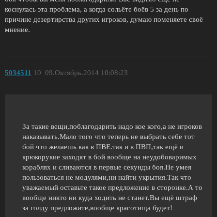
коснулась эта проблема, а когда сольёте боёв 5 за день по
причине дезертирства других игроков, думаю поменяете своё
мнение.
5034511
10
09.Октябрь.2014 10:08:23
За такие вещи,поблагодарить надо кое кого,а не игроков
наказывать.Мало того что теперь не выбрать себе тот
бой что желаешь как в ПВЕ.так и в ПВП,так ещё и
крюкорукие заходят в бой вообще на неудобоваримых
кораблях и сливаются в первые секунды боя.Не умея
пользоваться не модулями,ни найти укрытия.Так что
уважаемый оставьте такое предложение в сторонке.А то
вообще никто ни куда ходить не станет.Вы ещё штраф
за голду предложите,вообще красотища будет!