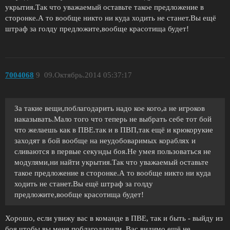
укрытия.Так что уважаемый оставьте такое предложение в
сторонке.А то вообще никто ни куда ходить не станет.Вы ещё
штраф за голду предложите,вообще красотища будет!
7004068
9
09.Октябрь.2014 05:37:17
За такие вещи,поблагодарить надо кое кого,а не игроков
наказывать.Мало того что теперь не выбрать себе тот бой
что желаешь как в ПВЕ.так и в ПВП,так ещё и крюкорукие
заходят в бой вообще на неудобоваримых кораблях и
сливаются в первые секунды боя.Не умея пользоваться не
модулями,ни найти укрытия.Так что уважаемый оставьте
такое предложение в сторонке.А то вообще никто ни куда
ходить не станет.Вы ещё штраф за голду
предложите,вообще красотища будет!
Хорошо, если увижу вас в команде в ПВЕ, так и быть - выйду из
боя чтобы вы меня поблагодарили. Вас видимо ещё не