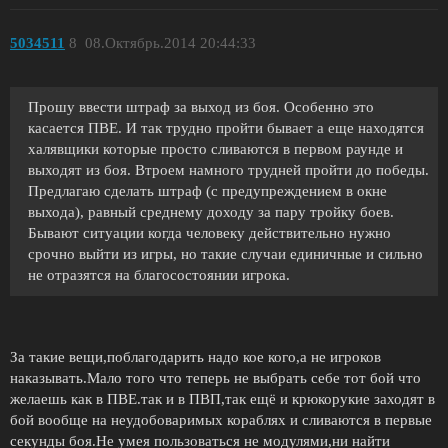
5034511
8
08.Октябрь.2014 20:44:33
Прошу ввести штраф за выход из боя. Особенно это
касается ПВЕ. И так трудно пройти бывает а еще находятся
халявщики которые просто сливаются в первом раунде и
выходят из боя. Втроем намного трудней пройти до победы.
Предлагаю сделать штраф (с предупреждением в окне
выхода), равный среднему доходу за пару тройку боев.
Бывают ситуации когда человеку действительно нужно
срочно выйти из игры, но такие случаи единичные и сильно
не отразятся на благосостоянии игрока.
За такие вещи,поблагодарить надо кое кого,а не игроков
наказывать.Мало того что теперь не выбрать себе тот бой что
желаешь как в ПВЕ.так и в ПВП,так ещё и крюкорукие заходят в
бой вообще на неудобоваримых кораблях и сливаются в первые
секунды боя.Не умея пользоваться не модулями,ни найти