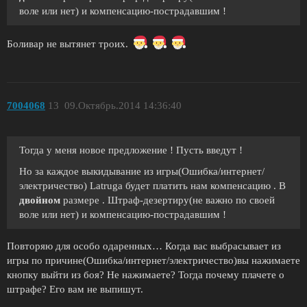
воле или нет) и компенсацию-пострадавшим !
Боливар не вытянет троих.
7004068
13
09.Октябрь.2014 14:36:40
Тогда у меня новое предложение ! Пусть введут !
Но за каждое выкидывание из игры(Ошибка/интернет/
электричество) Latruga будет платить нам компенсацию . В
двойном
размере . Штраф-дезертиру(не важно по своей
воле или нет) и компенсацию-пострадавшим !
Повторяю для особо одаренных… Когда вас выбрасывает из
игры по причине(Ошибка/интернет/электричество)вы нажимаете
кнопку выйти из боя? Не нажимаете? Тогда почему плачете о
штрафе? Его вам не выпишут.