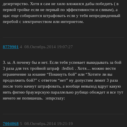
дезертирство. Хотя я сам не хило вложился дабы победить ( в
первой тройке если не первый по эффективности и сливам), а
щас еще собираются штрафовать если у тебя непредвиденный
перебой с электричеством или интернетом.
8779901
4
08.Октябрь.2014 19:07:27
З. ы. А почему бы и нет. Если тебя успевает выкидывать за бой
3 раза для тех тройной штраф :fedlol: . Хотя… можно вести
ограничение за юзание “Покинуть бой” или “Хотите ли вы
продолжить бой?” с ответом “нет” ну допустим лимит 3 раза
после того начнут штрафовать, а вообще невыход вдруг какую
нить фигню браузерскую параллельно рубицо обождет и все тут
ничего не попишешь. :empcrazy:
7004068
5
08.Октябрь.2014 19:21:19