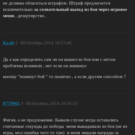
не должны облагаться штрафом. Штраф предлагается
исключительно
за сознательный выход из боя через игровое
меню
, дезертирство.
Kraft
2
08.Октябрь.2014 18:25:46
Да а как определить сам ли он вышел из боя или с нетом
проблемы возникли , нет если он жмякнул
кнопку "покинут бой " то понятно , а если другим способом ?
8779901
3
08.Октябрь.2014 18:58:33
Фигня, а не предложение. Бывали случае когда оставались
считанные секунды до победы меня выкидывало из боя (не из
игры, мол ошибка чего то там) и меня лишали награды за