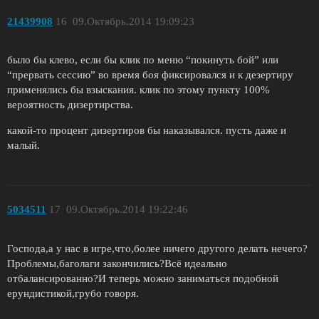
21439908
16
09.Октябрь.2014 19:09:23
было бы клево, если бы клик по меню “покинуть бой” или
“прервать сессию” во время боя фиксировался и к дезертиру
применялись бы взыскания. клик по этому пункту 100%
вероятность дизертирства.
какой-то процент дизертиров бы наказывался. пусть даже и
малый.
5034511
17
09.Октябрь.2014 19:22:46
Господа,а у нас в игре,что,более ничего другого делать нечего?
Проблемы,баголаги закончились?Всё идеально
отбалансированно?И теперь можно заниматься подобной
ерундистикой,грубо говоря.