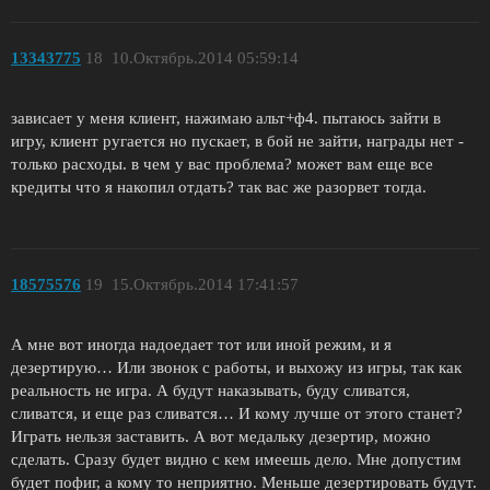
13343775
18
10.Октябрь.2014 05:59:14
зависает у меня клиент, нажимаю альт+ф4. пытаюсь зайти в
игру, клиент ругается но пускает, в бой не зайти, награды нет -
только расходы. в чем у вас проблема? может вам еще все
кредиты что я накопил отдать? так вас же разорвет тогда.
18575576
19
15.Октябрь.2014 17:41:57
А мне вот иногда надоедает тот или иной режим, и я
дезертирую… Или звонок с работы, и выхожу из игры, так как
реальность не игра. А будут наказывать, буду сливатся,
сливатся, и еще раз сливатся… И кому лучше от этого станет?
Играть нельзя заставить. А вот медальку дезертир, можно
сделать. Сразу будет видно с кем имеешь дело. Мне допустим
будет пофиг, а кому то неприятно. Меньше дезертировать будут.