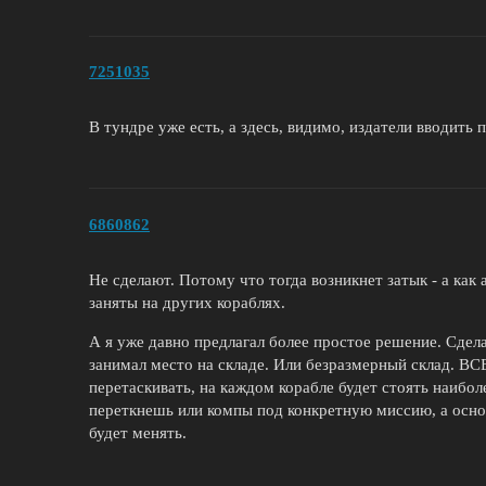
7251035
В тундре уже есть, а здесь, видимо, издатели вводить 
6860862
Не сделают. Потому что тогда возникнет затык - а как
заняты на других кораблях.
А я уже давно предлагал более простое решение. Сдела
занимал место на складе. Или безразмерный склад. ВСЕ
перетаскивать, на каждом корабле будет стоять наибо
переткнешь или компы под конкретную миссию, а основ
будет менять.