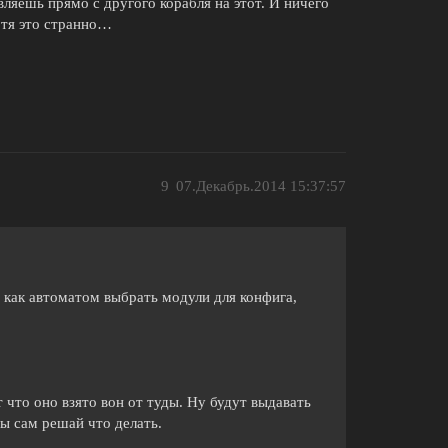
вляешь прямо с другого корабля на этот. И ничего
отя это странно…
9
07.Декабрь.2014 15:37:57
а как автоматом выбрать модули для конфига,
 что оно взято вон от туды. Ну будут выдавать
ты сам решай что делать.