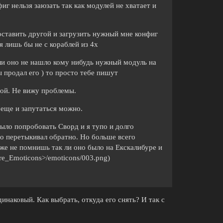
г нельзя заюзать так как модулей не хватает и
Поставить другой и загрузить нужный мне конфиг
я лишь бы не с кораблей из 4х
сли оно не нашло кому нибудь нужный модуль на
ы продал его ) то просто тебе пишут
той. Не вижу проблемы.
 еще и запутаться можно.
ыло попробовать Сворд и я тупо и долго
по перетыкивал обратно. Но больше всего
уже не помнишь так ли оно было на Екскалибуре и
ore_Emoticons>/emoticons/003.png)
инаковый. Как выбрать, откуда его снять? И так с