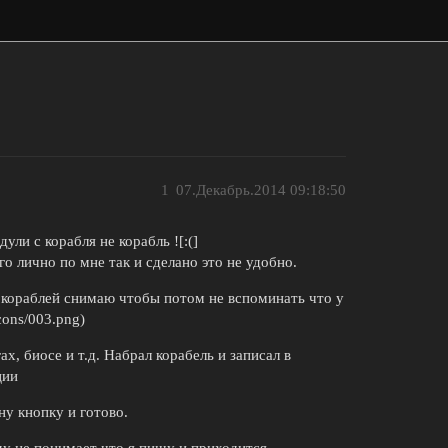
1
07.Декабрь.2014 09:18:50
ули с корабля не корабль ![:(]
го лично по мне так и сделано это не удобно.
кораблей снимаю чтобы потом не вспоминать что у
icons/003.png)
х, биосе и т.д. Набрал корабель и записал в
ции
ну кнопку и готово.
ду не понимает что я пишу и приходится