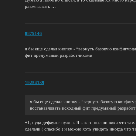
разжевывать …
8879146
я бы еще сделал кнопку - “вернуть базовую конфигурц
фит предуманый разработчиками
19254139
я бы еще сделал кнопку - “вернуть базовую конфигу
востанавливать исходный фит предуманый разрабо
+1, нуда дефаульт нужна. Я как то ныл по вики что там
сделали ( спасибо ) и можно хоть увидеть иногда что т