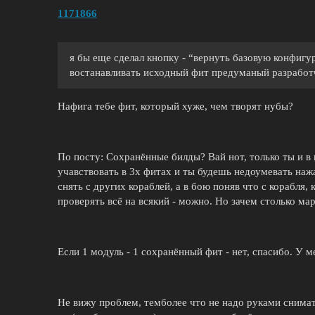
1171866
я бы еще сделал кнопку - “вернуть базовую конфигу
востанавливать исходный фит предуманый разрабо
Нафига тебе фит, который хуже, чем творят нубы?
По посту: Сохранённые билды? Вай нот, только ты и в 
учавствовать в 3х фитах и ты будешь недоумевать наж
снять с других кораблей, а в бою поняв что с корабля, 
проверять всё на всякий - можно. Но зачем столько ма
Если 1 модуль - 1 сохранённый фит - нет, спасибо. У м
Не вижу проблем, темболее что не надо руками снимат