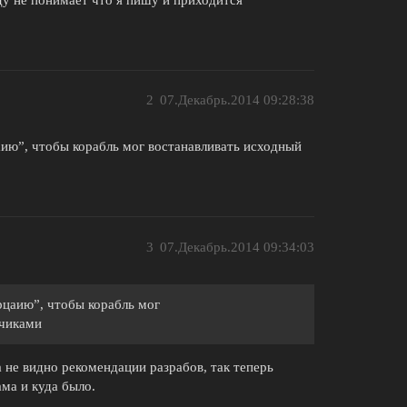
2
07.Декабрь.2014 09:28:38
аию”, чтобы корабль мог востанавливать исходный
3
07.Декабрь.2014 09:34:03
рцаию”, чтобы корабль мог
тчиками
а не видно рекомендации разрабов, так теперь
ама и куда было.