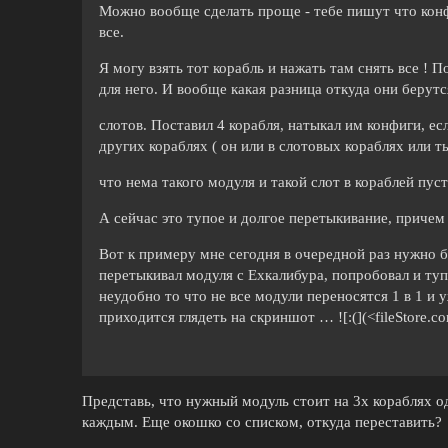
Можно вообще сделать проще - тебе пишут что конфи
все.
Я могу взять тот корабль и нажать там снять все ! 
для него. И вообще какая разница откуда они берутс
слотов. Поставил 4 корабля, натыкал им конфиги, е
других кораблях ( он или в слотовых кораблях или т
что нема такого модуля и такой слот в кораблей пус
А сейчас это тупое и долгое перетыкивание, причем
Вот к примеру мне сегодня в очередной раз нужно б
перетыкивал модуля с Ехкалибура, попробовал и ту
неудобно то что не все модули переносятся 1 в 1 и 
приходится глядеть на скриншот … ![:(](<fileStore.c
Представь, что нужный модуль стоит на 3х кораблях од
каждым. Еще окошко со списком, откуда переставить?