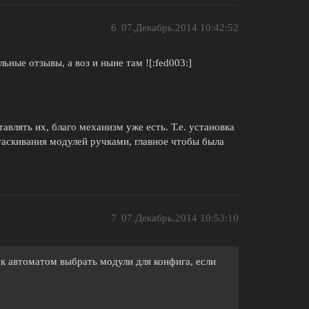
6
07.Декабрь.2014 10:42:52
ные отзывы, а воз и ныне там ![:fed003:]
авлять их, благо механизм уже есть. Т.е. установка
таскивания модулей ручками, главное чтобы была
7
07.Декабрь.2014 10:53:10
ак автоматом выбрать модули для конфига, если