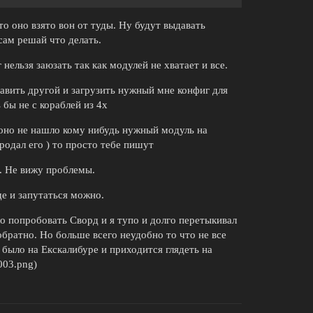
о оно взято вон от туды. Ну будут выдавать
 сам решай что делать.
ельзя заюзать так как модулей не хватает и все.
ставить другой и загрузить нужный мне конфиг для
 бы не с кораблей из 4х
и оно не нашло кому нибудь нужный модуль на
родал его ) то просто тебе пишут
й. Не вижу проблемы.
ще и запутаться можно.
о попробовать Сворд и я тупо и долго перетыкивал
обратно. Но больше всего неудобно то что не все
 было на Екскалибуре и приходится глядеть на
003.png)