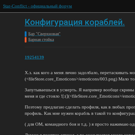
Star-Conflict - официальный форум
Конфигурация кораблей.
Бар "Сверхновая"
Барная стойка
19254139
Х.з. как кого а меня лично задолбало, перетаскивать мод
(<fileStore.core_Emoticons>/emoticons/003.png) Мало то
Запутываешься в усмерть. Я например вообще скрины 
меня и где стояло ![:(](<fileStore.core_Emoticons>/emot
Поэтому предлагаю сделать профиля, как в любых прога
профиль. Как мне нужен корабль в такой то конфигура
( для ОМ, командного боя и т.д. ) я просто нажимаю од
Думаю я понятно описал, а то оказывается много наро