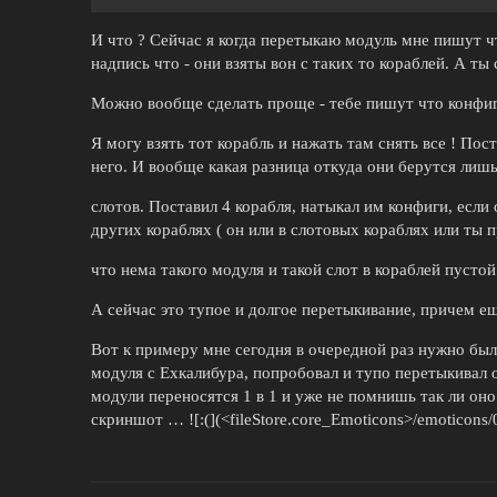
И что ? Сейчас я когда перетыкаю модуль мне пишут чт
надпись что - они взяты вон с таких то кораблей. А ты
Можно вообще сделать проще - тебе пишут что конфиг н
Я могу взять тот корабль и нажать там снять все ! По
него. И вообще какая разница откуда они берутся лишь
слотов. Поставил 4 корабля, натыкал им конфиги, есл
других кораблях ( он или в слотовых кораблях или ты п
что нема такого модуля и такой слот в кораблей пусто
А сейчас это тупое и долгое перетыкивание, причем е
Вот к примеру мне сегодня в очередной раз нужно был
модуля с Ехкалибура, попробовал и тупо перетыкивал 
модули переносятся 1 в 1 и уже не помнишь так ли оно
скриншот … ![:(](<fileStore.core_Emoticons>/emoticons/