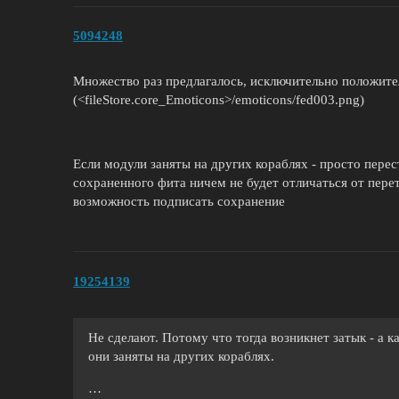
5094248
Множество раз предлагалось, исключительно положитель
(<fileStore.core_Emoticons>/emoticons/fed003.png)
Если модули заняты на других кораблях - просто перест
сохраненного фита ничем не будет отличаться от пере
возможность подписать сохранение
19254139
Не сделают. Потому что тогда возникнет затык - а к
они заняты на других кораблях.
…