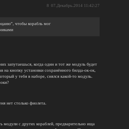
8
07.Декабрь.2014 11:42:27
рцаию”, чтобы корабль мог
тчиками
них запутаешься, когда один и тот же модуль будет
ав на кнопку установки сохранённого билда-ок-ок,
который у тебя в наборе, снялся какой-то модуль.
роки?
еня нет столько фиолета.
ь модули с других кораблей, предварительно ища