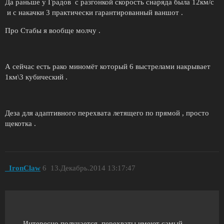
Да раньше у Градов с разгонкой скорость снаряда была 12км/с
и с накачки 3 практически гарантированный ваншот .
Про Стабы я вообще молчу .
А сейчас есть рако миномёт который 6 выстрелами накрывает
1км\3 кубический .
Деза для адаптивного перехвата летящего по прямой , просто
щекотка .
_IronClaw
6
13.Декабрь.2014 13:17:47
Интересно получается, перехваты имеют самый