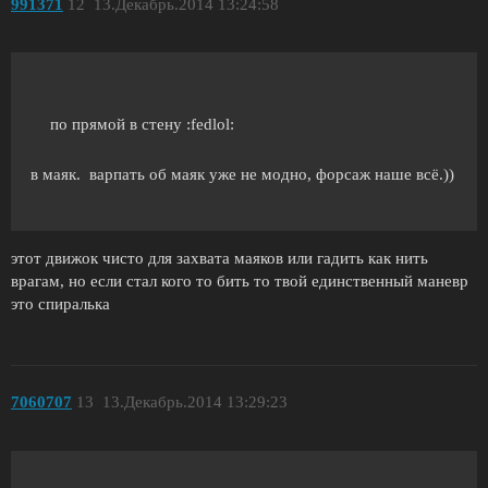
991371
12
13.Декабрь.2014 13:24:58
по прямой в стену :fedlol:
в маяк. варпать об маяк уже не модно, форсаж наше всё.))
этот движок чисто для захвата маяков или гадить как нить
врагам, но если стал кого то бить то твой единственный маневр
это спиралька
7060707
13
13.Декабрь.2014 13:29:23