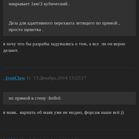
накрывает 1км\3 кубический .
Деза для адаптивного перехвата летящего по прямой ,
просто щекотка .
я хочу что бы разрабы задумались о том, а все ли он верно
делают.
_IronClaw
11
13.Декабрь.2014 13:22:17
по прямой в стену :fedlol:
в маяк. варпать об маяк уже не модно, форсаж наше всё.))