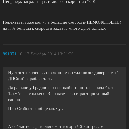
Неправда, заграды ща летают со скоростью 700)
Перехваты тоже могут в большие скорости(НЕМОЖЕТБЫТЬ),
да и % бонусы к скорости захвата много дают однако.
991371
10
13.Декабрь.2014 13:21:26
Ну что ты хочешь , после порезки ударников дивер самый
ДПСный корабль стал .
Да раньше у Градов с разгонкой скорость снаряда была
12км/с и с накачки 3 практически гарантированный
ваншот .
Про Стабы я вообще молчу .
А сейчас есть рако миномёт который 6 выстрелами