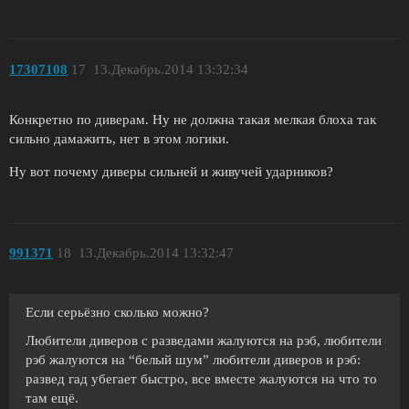
17307108
17
13.Декабрь.2014 13:32:34
Конкретно по диверам. Ну не должна такая мелкая блоха так
сильно дамажить, нет в этом логики.
Ну вот почему диверы сильней и живучей ударников?
991371
18
13.Декабрь.2014 13:32:47
Если серьёзно сколько можно?
Любители диверов с разведами жалуются на рэб, любители
рэб жалуются на “белый шум” любители диверов и рэб:
развед гад убегает быстро, все вместе жалуются на что то
там ещё.