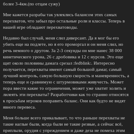
более 3-4км.(по отцам сужу)
Мне кажется разрабы так увлеклись балансом этих самых
перехватов, что забыл про остальные роли и классы. Теперь в
нашей игре обладают перехватоводы.
Недавно был случай, меня слил диверсант. Да я мог бы его
убить еще на подлете, но я его проморгал и он меня слил, но
речь немного о другом. За 2-3 секунды он мне нанес 38 000
кинетического урона, 26 с дробовика и 12 с нурсов. Это еще
щит около половины дамага срезал :fedblink:. Интересно
получается, перехваты имеют самый большой дамаг, самый
лучший контроль, самую большую скорость и маневренность, а
теперь еще и сравнимую с штурмовиками живучесть. Может
пора ввести какие то ограничения, может уже хватит холить и
лилеять эти перехваты? Разработчики как то странно относятся
к просьбам игроков поправить баланс. Они как будто не видят
явного перевеса.
Меня больше всего прикалывает, то что раньше перехваты не
такие наглые были, когда были не такие резвые, а сейчас всё,
приплыли, орудия с упреждением и даже деза не помеха этим