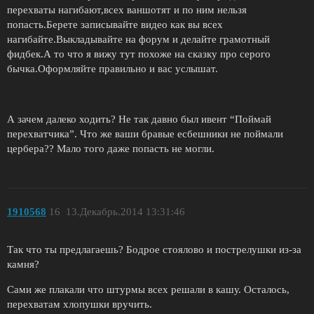
перехваты нагибают,всех ваншотят и по ним нельзя
попасть.Берете записывайте видео как вы всех
нагибайте.Выкладывайте на форум и делайте грамотный
фидбек.А то что я вижу тут похоже на сказку про серого
бычка.Оформляйте правильно и вас услышат.
А зачем далеко ходить? Не так давно был ивент “Поймай
перехватчика”. Что же ваши бравые есбешники не поймали
цербера?? Мало того даже попасть не могли.
1910568
16
13.Декабрь.2014 13:31:46
Так что ты предлагаешь? Бодрое стоялово и пострелушки из-за
камня?
Сами же плакали что штурмы всех решали в кашу. Осталось,
перехватам хлопушки вручить.