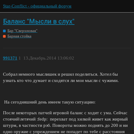
Star-Conflict - официальный форум
Баланс "Мысли в слух"
Бар "Сверхновая"
Барная стойка
991371
1
13.Декабрь.2014 13:06:02
Собрал немного мыслишек и решил поделиться. Хотел бы
узнать кто что думает и сходятся ли мои мысли с чужими.
На сегодняшний день имеем такую ситуацию:
После некоторых патчей игровой баланс с ходит с ума. Сейчас
стоячий\летячий :fedp: перехват под хилкой живет как жирный
штурм, в частности рэб. Повороты можно поднять до 200 и ни
одно оружие с упреждением не попадет по тебе с расстояния