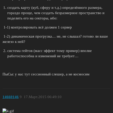
создать карту (куб, сферу и т.д.) определённого размера,
гораздо проще, чем создать безразмерное пространство и
поделить его на секторы, ибо:
1-1) контролировать всё должен 1 сервер
1-2) динамическая прогрузка… не, не слышал? готово ли ваше
железо к ней?
система гейтов (масс эффект тому пример) вполне
работоспособна и изменений не требует…
ПыСы: у нас тут сессионный слешер, а не космосим
14660146
9
17.Март.2015 06:49:10