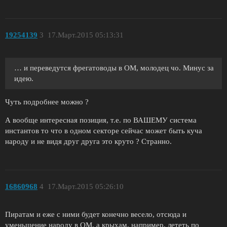
19254139
3
17.Март.2015 05:13:31
… и переведутся фрегатоводы в ОМ, молодец чо. Минус за
идею.
Чуть подробнее можно ?
А вообще интересная позиция, т.е. по ВАШЕМУ система
инстантов то что в одном секторе сейчас может быть куча
народу и не видя друг друга это круто ? Странно.
16860968
4
17.Март.2015 05:26:10
Пиратам и еже с ними будет конечно весело, отсюда и
уменьшение народу в ОМ, а крыхам, например, лететь по