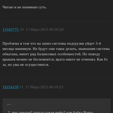
Читаю и не понимаю суть.
13343775
10
17.Март.2015 06:50:20
Проблема в том что на запил системы подгрузки уйдет 3-4
месяца минимум. Не будут они такое делать, нынешняя система
обкатана, имеет ряд балансовых особенностей. По поводу
крышек можно не беспокоится, врата никто не отменял. Как бэ
за, но увы не осуществится.
19254139
11
17.Март.2015 06:59:23
…
про дредов? откуда такая инфа? или бабка Ванга