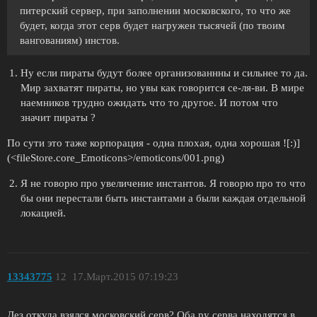
питерский сервер, при заполнении московского, то что же
будет, когда этот серв будет нагружен тысячей (по твоим
вангованиям) инстов.
Ну если пираты будут более организованнны и сильнее то да.
Мир захватят пираты, но увы как говорится се-ля-ви. В мире
наемников трудно ожидать что то другое. И потом что
значит пираты ?
По сути это таже корпорация - одна плохая, одна хорошая ![:)]
(<fileStore.core_Emoticons>/emoticons/001.png)
Я не говорю про увеличение инстантов. Я говорю про то что
бы они перестали быть инстантами а были каждая отдельной
локацией.
13343775
12
17.Март.2015 07:19:23
Дез откуда взялся московский серв? Оба ру серва находятся в