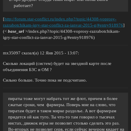
работает?
[
http://forum.star-conflict.ru/index.php?/topic/44308-voprosy-
razrabotchikam-igry-star-conflict-za-ianvar-2015-g/#entry918976
]
(<
base_url
>/index.php?/topic/44308-voprosy-razrabotchikam-
igry-star-conflict-za-ianvar-2015-g/
#entry918976
)
mx35097 сказал(а) 12 Янв 2015 - 13:07:
Сколько локаций (систем) будет на звездной карте после
объединения БЗС и ОМ ?
Сильно больше. Точно пока не подсчитано.
пираты тоже могут набрать тот же флот, причем в более
сжатые сроки, чем фармеры. Поверь мне на слово, что
пиратам будет в таком мирке раздолье. А вот фармерам
придется ой как туго. Ты что-то там говорил о тысячах
инстах, движок игры не позволит столько сделать это раз.
Во-вторых не позволит серв, если сейчас вечером кидает на