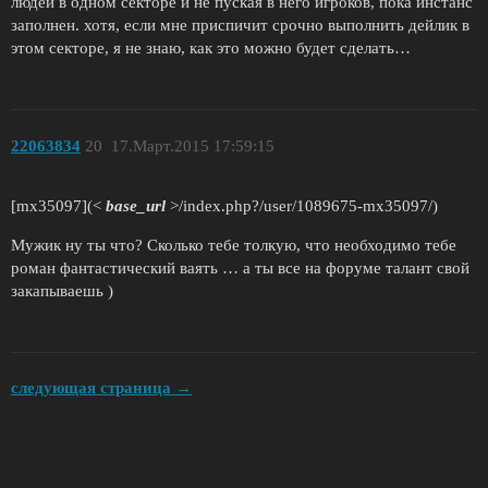
людей в одном секторе и не пуская в него игроков, пока инстанс
заполнен. хотя, если мне приспичит срочно выполнить дейлик в
этом секторе, я не знаю, как это можно будет сделать…
22063834
20
17.Март.2015 17:59:15
[mx35097](<
base_url
>/index.php?/user/1089675-mx35097/)
Мужик ну ты что? Сколько тебе толкую, что необходимо тебе
роман фантастический ваять … а ты все на форуме талант свой
закапываешь )
следующая страница →