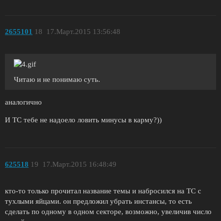
2655101
18
17.Март.2015 13:56:48
Читаю и не понимаю суть.
аналогично
И ТС тебе не надоело ловить минусы в карму?))
625518
19
17.Март.2015 16:48:49
кто-то только прочитал название темы и набросился на ТС с
тухлыми яйцами. он предложил убрать инстансы, то есть
сделать по одному в одном секторе, возможно, увеличив число