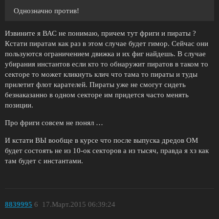
Однозначно против!
Извините я ВАС не понимаю, причем тут фриги и пираты ?
Кстати пиратам как раз в этом случае будет гимор. Сейчас они
пользуются ограничением движка и их фиг найдешь. В случае
убирания инстантов если кто то обнаружит пиратов в таком то
секторе то может кликнуть клич что тама то пираты и туды
прилетит флот карателей. Пираты уже не смогут сидеть
безнаказанно в одном секторе им придется часто менять
позиции.
Про фриги совсем не понял …
И кстати ВЫ вообще в курсе что после выпуска дредов ОМ
будет состоять не из 10-ок секторов а из тысяч, правда я хз как
там будет с инстантами.
8839995
6
17.Март.2015 06:39:24