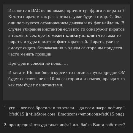
Извините я ВАС не понимаю, причем тут фриги и пираты ?
Кстати пиратам как раз в этом случае будет гимор. Сейчас
они пользуются ограничением движка и их фиг найдешь. В
случае убирания инстантов если кто то обнаружит пиратов
в таком то секторе то
может кликнуть клич
что тама то
пираты и туды прилетит флот карателей. Пираты уже не
смогут сидеть безнаказанно в одном секторе им придется
часто менять позиции.
Про фриги совсем не понял …
И кстати ВЫ вообще в курсе что после выпуска дредов ОМ
будет состоять не из 10-ок секторов а из тысяч, правда я хз
как там будет с инстантами.
угу… все всё бросили и полетели… да всем насра пофигу !
[:fed015:](<fileStore.core_Emoticons>/emoticons/fed015.png)
про дредов? откуда такая инфа? или бабка Ванга работает?