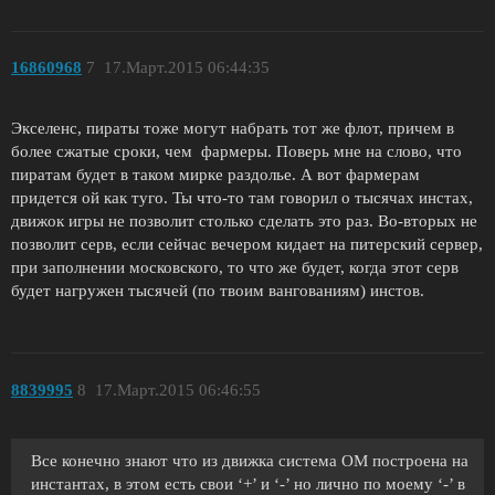
16860968
7
17.Март.2015 06:44:35
Экселенс, пираты тоже могут набрать тот же флот, причем в
более сжатые сроки, чем фармеры. Поверь мне на слово, что
пиратам будет в таком мирке раздолье. А вот фармерам
придется ой как туго. Ты что-то там говорил о тысячах инстах,
движок игры не позволит столько сделать это раз. Во-вторых не
позволит серв, если сейчас вечером кидает на питерский сервер,
при заполнении московского, то что же будет, когда этот серв
будет нагружен тысячей (по твоим вангованиям) инстов.
8839995
8
17.Март.2015 06:46:55
Все конечно знают что из движка система ОМ построена на
инстантах, в этом есть свои ‘+’ и ‘-’ но лично по моему ‘-’ в