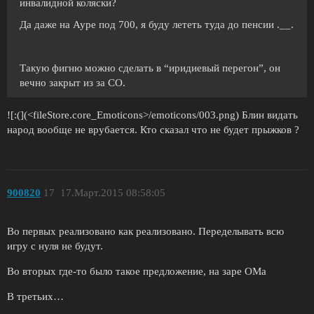
инвалидной коляски?
Да даже на Ауре под 700, я буду лететь туда до пенсии .__.
Такую фигню можно сделать в “иридиевый перегон”, он
вечно закрыт из за СО.
![:(](<fileStore.core_Emoticons>/emoticons/003.png) Блин видать
народ вообще не врубается. Кто сказал что не будет прыжков ?
900820
17
17.Март.2015 08:58:05
Во первых реализовано как реализовано. Переделывать всю
игру с нуля не будут.
Во вторых где-то было такое предложение, на заре ОМа
В третьих…