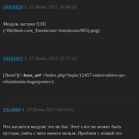
16456828
2
25.Июнь.2015 16:40:20
Модуль застрял ![:D]
(<fileStore.core_Emoticons>/emoticons/005j.png)
10343413
3
25.Июнь.2015 22:57:20
[Логи?](<
base_url
>/index.php?/topic/12457-rukovodstvo-po-
oformleniiu-bagreportov/)
1914000
4
26.Июнь.2015 06:10:51
Что касается модуля: это не баг. Этот слот не может быть
пустым, снять с него ничего нельзя. Проблем с атакой это