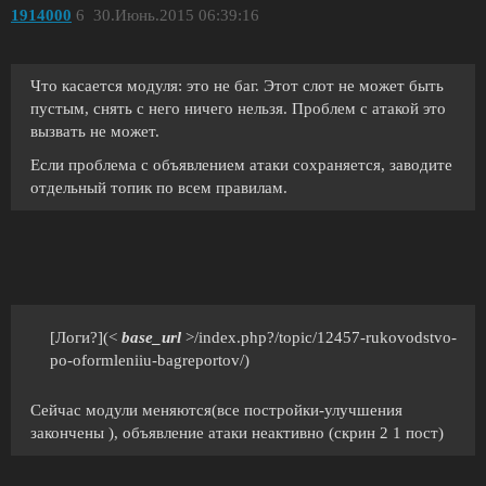
1914000
6
30.Июнь.2015 06:39:16
Что касается модуля: это не баг. Этот слот не может быть
пустым, снять с него ничего нельзя. Проблем с атакой это
вызвать не может.
Если проблема с объявлением атаки сохраняется, заводите
отдельный топик по всем правилам.
[Логи?](<
base_url
>/index.php?/topic/12457-rukovodstvo-
po-oformleniiu-bagreportov/)
Сейчас модули меняются(все постройки-улучшения
закончены ), объявление атаки неактивно (скрин 2 1 пост)