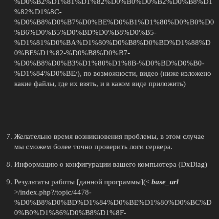
%D0%B2%D1%81%D1%82%D0%B0%D0%B2%D0%B8%D1
%82%D1%8C-
%D0%B8%D0%B7%D0%BE%D0%B1%D1%80%D0%B0%D0
%B6%D0%B5%D0%BD%D0%B8%D0%B5-
%D1%81%D0%BA%D1%80%D0%B8%D0%BD%D1%88%D
0%BE%D1%82-%D0%B8%D0%B7-
%D0%B8%D0%B3%D1%80%D1%8B-%D0%BD%D0%B0-
%D1%84%D0%BE/), по возможности, видео (ниже изложено
какие файлы, где их взять, и в каком виде приложить)
Желательно время возникновения проблемы, в этом случае
мы сможем более точно проверить логи сервера.
Информацию о конфигурации вашего компьютера (DxDiag)
Результаты работы [данной программы](<
base_url
>/index.php?/topic/4478-
%D0%B8%D0%BD%D1%84%D0%BE%D1%80%D0%BC%D
0%B0%D1%86%D0%B8%D1%8F-