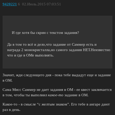
9420221
6
02.Июль.2015 07:03:51
И где хотя бы скрин с текстом задания?
Да в том то всё и дело,что задание от Саммер есть и
награда 2 монокристалла,но самого задания НЕТ.Неизвестно
что и где в ОМе выполнять.
Значит, жди следующего дня - пока тебе выдадут еще и задание
в ОМ.
Сама Мисс Саммер не дает задания в ОМ - ее квест заключается
в том, чтобы ты выполнил
какое-то
задание в ОМ.
Какое-то - в смысле “с желтым знаком”. Его тебе в ангаре дают
раз в день.