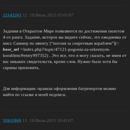
22142261
12
19.Июль.2015 05:05:07
Задания в Открытом Мире появляются по достижении пилотом
4-го ранга. Задание, которое вы видите сейчас, это ежедневка от
мисс Саммер по ивенту [“погоня за секретным кораблем”](<
base_url
>/index.php?/topic/47121-pogonia-za-sekretnym-
korablem/
#entry997352
) . Это все, что я могу сказать, не имея от
вас никаких свидетельств, кроме слов. Нужно было хотя бы
скрины приложить.
Для информации: правила оформления багрепортов можно
найти по ссылке в моей подписи.
32611860
13
19.Июль.2015 10:41:07