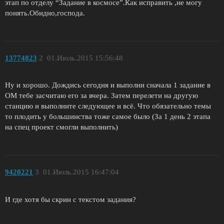
этап по отделу “Задание в космосе”.Как исправить ,не могу
понять.Обидно,господа.
13774823
2
01.Июль.2015 15:56:48
Ну и хорошо. Дождись сегодня и выполни сначала 1 задание в
ОМ тебе засчитаю его за вчера. Затем перелети на другую
станцию и выполните следующее и всё. Что обязательно темы
то плодить у большинства тоже самое было (За 1 день 2 этапа
на спец проект смогли выполнить)
9420221
3
01.Июль.2015 16:47:04
И где хотя бы скрин с текстом задания?