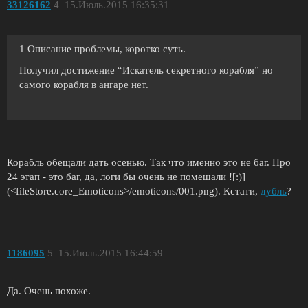
33126162
4
15.Июль.2015 16:35:31
1 Описание проблемы, коротко суть.
Получил достижение “Искатель секретного корабля” но
самого корабля в ангаре нет.
Корабль обещали дать осенью. Так что именно это не баг. Про
24 этап - это баг, да, логи бы очень не помешали ![:)]
(<fileStore.core_Emoticons>/emoticons/001.png). Кстати,
дубль
?
1186095
5
15.Июль.2015 16:44:59
Да. Очень похоже.