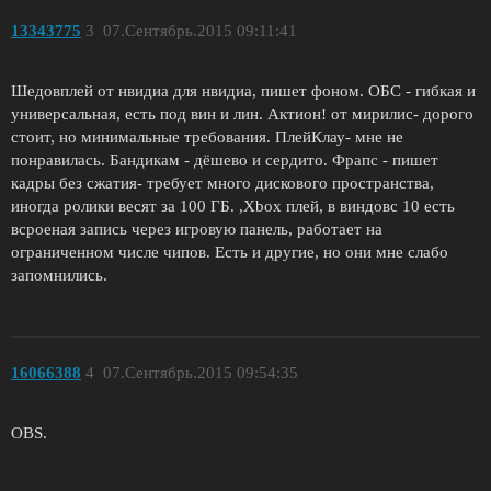
13343775
3
07.Сентябрь.2015 09:11:41
Шедовплей от нвидиа для нвидиа, пишет фоном. ОБС - гибкая и
универсальная, есть под вин и лин. Актион! от мирилис- дорого
стоит, но минимальные требования. ПлейКлау- мне не
понравилась. Бандикам - дёшево и сердито. Фрапс - пишет
кадры без сжатия- требует много дискового пространства,
иногда ролики весят за 100 ГБ. ,Xbox плей, в виндовс 10 есть
всроеная запись через игровую панель, работает на
ограниченном числе чипов. Есть и другие, но они мне слабо
запомнились.
16066388
4
07.Сентябрь.2015 09:54:35
OBS.