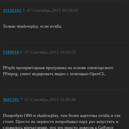
33126162
5
07.Сентябрь.2015 09:58:35
Только shadowplay, если nvidia.
5109918
6
07.Сентябрь.2015 10:39:55
FFsplit проприетарная программа на основе опенсорсного
FFmpeg, умеет кодировать видео с помощью OpenCL.
9681705
7
07.Сентябрь.2015 11:49:20
Попробую OBS и shadowplay, тем более карточка nvidia и так
стоит. Просто по первости попробывал пару раз запустить и
сложилось впечатление, что это просто довесок к GeForce