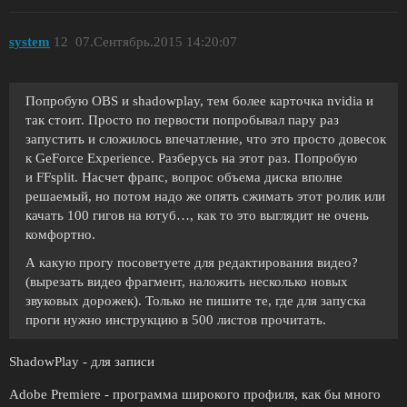
system
12
07.Сентябрь.2015 14:20:07
Попробую OBS и shadowplay, тем более карточка nvidia и
так стоит. Просто по первости попробывал пару раз
запустить и сложилось впечатление, что это просто довесок
к GeForce Experience. Разберусь на этот раз. Попробую
и FFsplit. Насчет фрапс, вопрос объема диска вполне
решаемый, но потом надо же опять сжимать этот ролик или
качать 100 гигов на ютуб…, как то это выглядит не очень
комфортно.
А какую прогу посоветуете для редактирования видео?
(вырезать видео фрагмент, наложить несколько новых
звуковых дорожек). Только не пишите те, где для запуска
проги нужно инструкцию в 500 листов прочитать.
ShadowPlay - для записи
Adobe Premiere - программа широкого профиля, как бы много