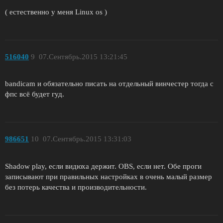
( естественно у меня Linux os )
516040
9
07.Сентябрь.2015 13:21:45
bandicam и обязательно писать на отдельный винчестер тогда с
фпс всё будет гуд.
986651
10
07.Сентябрь.2015 13:31:03
Shadow play, если видюха держит. OBS, если нет. Обе проги
записывают при правильных настройках в очень малый размер
без потерь качества и производительности.