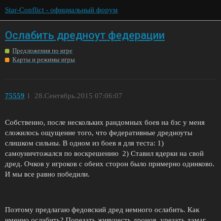
Star-Conflict - официальный форум
Ослабить дредноут федерации
Предложения по игре
Карты и режимы игры
75559
1
28.Сентябрь.2015 07:06:07
Собственно, после нескольких рандомных боев на бзс у меня
сложилось ощущение того, что федеративные дредноуты
слишком сильны. В одном из боев я для теста: 1)
самоуничтожался по воскрешению 2) Ставил ядерки на свой
дред. Очков у игроков с обеих сторон было примерно одинково.
И мы все равно победили.
Поэтому предлагаю федовский дред немного ослабить. Как
именно ослабить? Порезать живучесть дронов, урезать дамаг