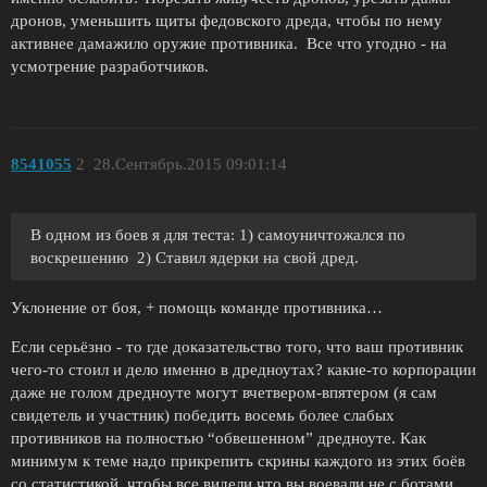
дронов, уменьшить щиты федовского дреда, чтобы по нему
активнее дамажило оружие противника. Все что угодно - на
усмотрение разработчиков.
8541055
2
28.Сентябрь.2015 09:01:14
В одном из боев я для теста: 1) самоуничтожался по
воскрешению 2) Ставил ядерки на свой дред.
Уклонение от боя, + помощь команде противника…
Если серьёзно - то где доказательство того, что ваш противник
чего-то стоил и дело именно в дредноутах? какие-то корпорации
даже не голом дредноуте могут вчетвером-впятером (я сам
свидетель и участник) победить восемь более слабых
противников на полностью “обвешенном” дредноуте. Как
минимум к теме надо прикрепить скрины каждого из этих боёв
со статистикой, чтобы все видели что вы воевали не с ботами