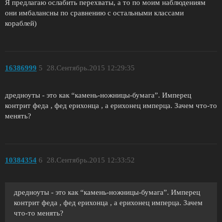
Я предлагаю ослабить перехваты, а то по моим наблюдениям
они имбалансны по сравнению с остальными классами
кораблей)
16386999
5
28.Сентябрь.2015 12:29:35
дредноуты - это как “камень-ножницы-бумага”. Имперец
контрит феда , фед ерихонца , а ерихонец имперца. Зачем что-то
менять?
10384354
6
28.Сентябрь.2015 12:33:52
дредноуты - это как “камень-ножницы-бумага”. Имперец
контрит феда , фед ерихонца , а ерихонец имперца. Зачем
что-то менять?