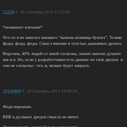
75559
8
28.Сентябрь.2015 15:52:00
*пожимает плечами*
Что-то я не замечал никакого “камень-ножница бумага”. Только
феды, феды, феды. Смысл именно в толстых дамажных дронах.
Впрочем, 40% людей со мной согласны, значит многие думают
как и я. Но, если у разработчиков есть данные по силе дредов и
они не согласны - что ж, можно будет закрыть.
33156969
9
28.Сентябрь.2015 16:08:30
Федя переапан.
КНБ в дуэльках дредов смысла не имеет.
Дранов резать, катаной и по самые уши.