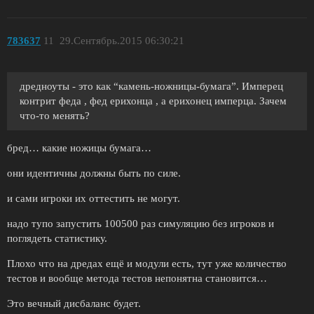
783637
11
29.Сентябрь.2015 06:30:21
дредноуты - это как “камень-ножницы-бумага”. Имперец
контрит феда , фед ерихонца , а ерихонец имперца. Зачем
что-то менять?
бред… какие ножицы бумага…
они идентичны должны быть по силе.
и сами игроки их оттестить не могут.
надо тупо запустить 100500 раз симуляцию без игроков и
поглядеть статистику.
Плохо что на дредах ещё и модули есть, тут уже количество
тестов и вообще метода тестов непонятна становится…
Это вечный дисбаланс будет.