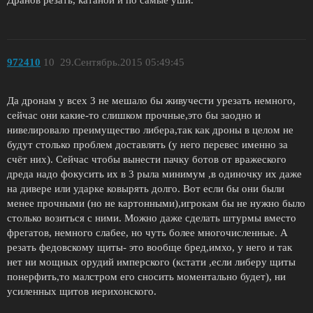
972410
10
29.Сентябрь.2015 05:49:45
Да дронам у всех 3 не мешало бы живучести урезать немного,
сейчас они какие-то слишком прочные,это бы заодно и
нивелировало преимущество либера,так как дроны в целом не
будут столько проблем доставлять (у него перевес именно за
счёт них). Сейчас чтобы вынести пачку ботов от вражеского
дреда надо фокусить их в 3 рыла минимум ,в одиночку их даже
на дивере или ударке ковырять долго. Вот если бы они были
менее прочными (но не картонными),игрокам бы не нужно было
столько возиться с ними. Можно даже сделать штурмы вместо
фрегатов, немного слабее, но чуть более многочисленные. А
резать федовскому щиты- это вообще бред,имхо, у него и так
нет ни мощных орудий имперского (кстати ,если либеру щиты
понерфить,то малстром его сносить моментально будет), ни
усиленных щитов иерихонского.