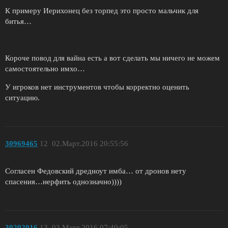
К примеру Иерихонец без торпед это просто мальчик для
битья…
Короче повод для вайна есть а вот сделать мы ничего не можем
самостоятельно имхо…
У игроков нет инструментов чтобы корректно оценить
ситуацию.
30969465
12
02.Март.2016 20:55:56
Согласен Федовский дредноут имба… от дронов нету
спасения…нерфить однозначно))))
30202016
13
03.Март.2016 07:40:05