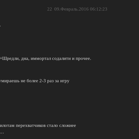
22
09.Февраль.2016 06:12:23
…
а+Шредли, дна, иммортал содалити и прочее.
мираешь не более 2-3 раз за игру
пилотам перехватчиков стало сложнее
и…