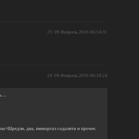
23
09.Февраль.2016 06:14:31
24
09.Февраль.2016 06:18:24
ть…
ина+Шредли, дна, иммортал содалити и прочее.