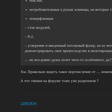
бои ИИ.
нетребовательные к рукам эсминцы, на которых т
понерфленные
– стак модулей,
– 8-2,
– ускорение и введенный потоковый фазер, из-за че
демонстрировать свое превосходство в пилотиров
… но все-равно душа хочет чего-то особенного, да?
Хм. Прикольно видеть такое перечисление от … новичк
А что твинки на форуме тоже уже разрешили ?
22063834