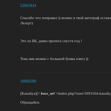
22063834
Спасибо что поправил )) можно я твой автограф оставл
Лезорт)
Это из БК, девиз проекта спустя год !
Тока ник можно с большой буквы плизз ))
16066388
[Kanaliya](<
base_url
>/index.php?/user/1093164-kanaliy
Обращайся.