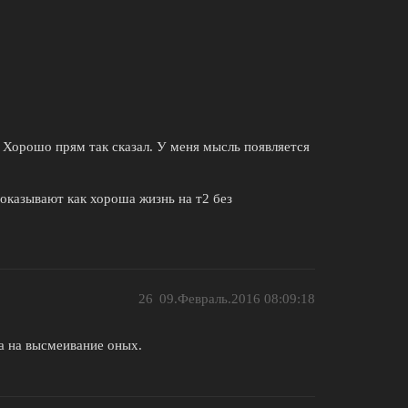
” Хорошо прям так сказал. У меня мысль появляется
показывают как хороша жизнь на т2 без
26
09.Февраль.2016 08:09:18
ма на высмеивание оных.