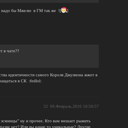
ь надо бы Мжелю в ГМ так же ![
]
т в чате??
ства идентичности самого Короля Джулиона жжот в
щаться в СК :fedlol:
32
09.Февраль.2016 10:50:57
5 эсминцы” ну и прочее. Кто вам мешает рыжить
разве нет? Или вы какие то уникальные? Другие