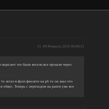
21
09.Февраль.2016 06:09:11
п корп.вот это было весело.все прошли через
то летал в фулл фиолете на р6 то он знал что
и обвес. Теперь с переходом на ранги уже все