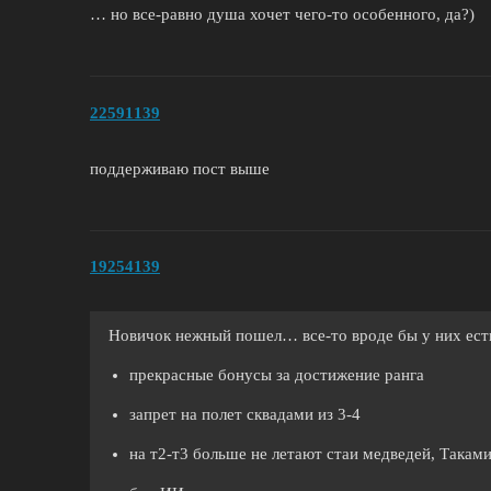
… но все-равно душа хочет чего-то особенного, да?)
22591139
поддерживаю пост выше
19254139
Новичок нежный пошел… все-то вроде бы у них ес
прекрасные бонусы за достижение ранга
запрет на полет сквадами из 3-4
на т2-т3 больше не летают стаи медведей, Такам