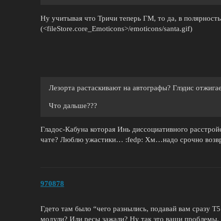
Ну учитывая что Тричи теперь ГМ, то да, в полярност
(<fileStore.core_Emoticons>/emoticons/santa.gif)
Лезорта растаскивают на автографы? Глэдис отжигае
Что дальше???
Гладос-Кабуна которая Инь диссоциативного расстрой
чате? Люблю ужастики… :fedp: Хм…надо срочно возвра
970878
Гдето там было “чего разнылись, подавай вам сразу Т
модули? Или ресы зажали? Ну так это ваши проблемы, 