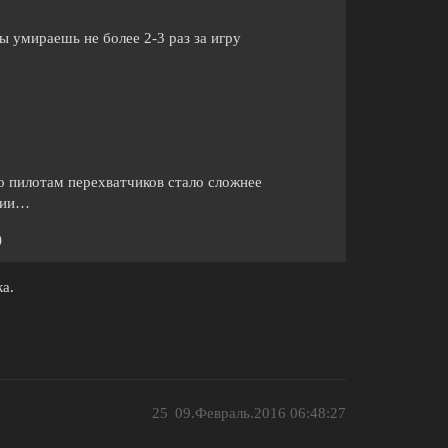
ы умираешь не более 2-3 раз за игру
го пилотам перехватчиков стало сложнее
ании…
)
а.
25
09.Февраль.2016 06:48:27