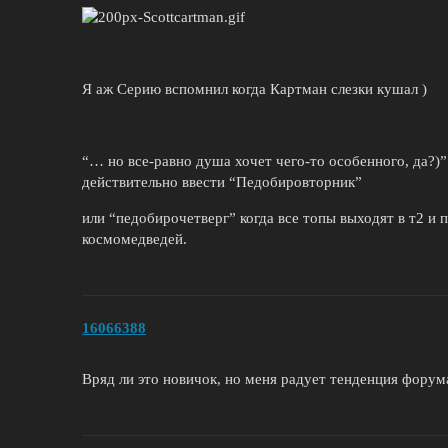
Я аж Серию вспомнил когда Картман слезки кушал )
“… но все-равно душа хочет чего-то особенного, да?)
действительно ввести “Педобировторник”
или “педобирочетверг” когда все топы выходят в т2 и 
космомедведей.
16066388
Вряд ли это новичок, но меня радует тенденция фору