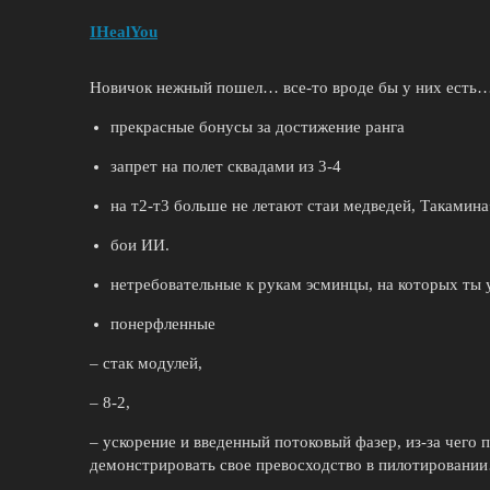
IHealYou
Новичок нежный пошел… все-то вроде бы у них есть
прекрасные бонусы за достижение ранга
запрет на полет сквадами из 3-4
на т2-т3 больше не летают стаи медведей, Такамин
бои ИИ.
нетребовательные к рукам эсминцы, на которых ты у
понерфленные
– стак модулей,
– 8-2,
– ускорение и введенный потоковый фазер, из-за чего 
демонстрировать свое превосходство в пилотировани