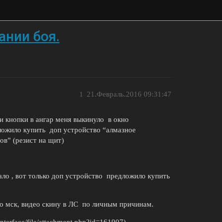
ании боя.
1
21.Февраль.2016 09:31:47
и кнопки в ангар меня выкинуло в окно
дложило купить доп устройство “алмазное
ов” (резист на щит)
ало , вот только доп устройство предложило купить
 по мск, видео скину в ЛС по личным причинам.
interface/file/attachment.php?id=161907)