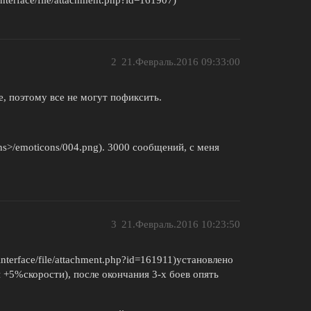
2
21.Февраль.2016 09:33:00
е, поэтому все не могут пофиксить.
cons>/emoticons/004.png). 3000 сообщений, с меня
3
21.Февраль.2016 10:23:50
/interface/file/attachment.php?id=161911)установлено
 +5%скорости), после окончания 3-х боев опять