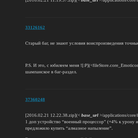
33126162
Старый баг, не знают условия воиспроизведения точны
P.S. И это, с юбилеем меня ![:P](<fileStore.core_Emoti
шампанское в баг-раздел.
37360248
[2016.02.21 12.22.38.zip](<
base_url
>/applications/core
1 доп устройство “военный процессор” (+4% к урону и
предложило купить “алмазное напыление”.