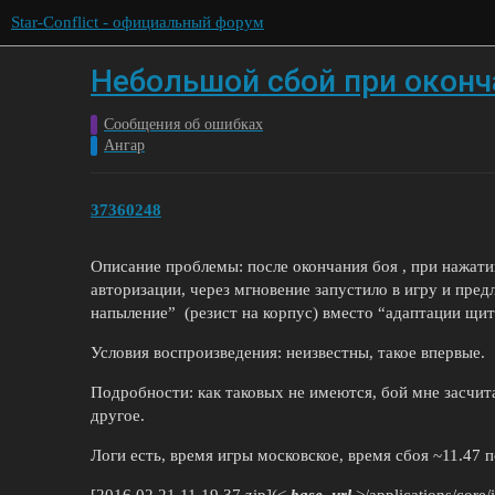
Star-Conflict - официальный форум
Небольшой сбой при оконч
Сообщения об ошибках
Ангар
37360248
Описание проблемы: после окончания боя , при нажати
авторизации, через мгновение запустило в игру и пре
напыление” (резист на корпус) вместо “адаптации щит
Условия воспроизведения: неизвестны, такое впервые.
Подробности: как таковых не имеются, бой мне засчит
другое.
Логи есть, время игры московское, время сбоя ~11.47
[2016.02.21 11.19.37.zip](<
base_url
>/applications/core/