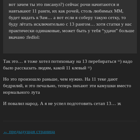
вот зачем ты это писанул?) сейчас рочи начитаются и
навтыкают 11 ранги, их как рочей, столь любимых ММ,
будет кидать к 9ам… а вот если я соберу такую сетку, то
буду лётать исключительно с 13 рангом… хотя статки у нас
практически одинаковые, может быть у тебя “удачи” больше
вкачано :fedlol:
Так это… я тоже хотел потихоньку на 13 перебираться =) надо
было рассказать людям, какой 11 клевый =)
Но это произошло раньше, чем нужно. На 11 теке дают
бедрилий, и это печально, теперь пихают эти камушки вместо
нормального лута
И повалил народ. А я не успел подготовить сетап 13… эх
← предыдущая страница