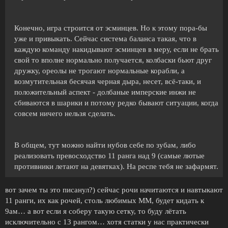
Конечно, игра строится от эсминцев. Но к этому пора-бы
уже и привыкать. Сейчас система баланса такая, что в
каждую команду накидывают эсминцев в меру, если не брать
свой то вполне нормально получается, колбаски бьют друг
дружку, ореолы не трогают нормальные корабли, а
возмутительная бесячая черная дыра, несет, всё-таки, и
положительный аспект - долбаные имперские инжи не
сбиваются в шарики и потому редко бывают ситуации, когда
совсем ничего нельзя сделать.
В общем, тут можно найти нубов себе по зубам, либо
реализовать превосходство 11 ранга над 9 (самые лютые
противники летают на девятках). На респе тебя не зафармят.
вот зачем ты это писанул?) сейчас рочи начитаются и навтыкают
11 ранги, их как рочей, столь любимых ММ, будет кидать к
9ам… а вот если я соберу такую сетку, то буду лётать
исключительно с 13 рангом… хотя статки у нас практически