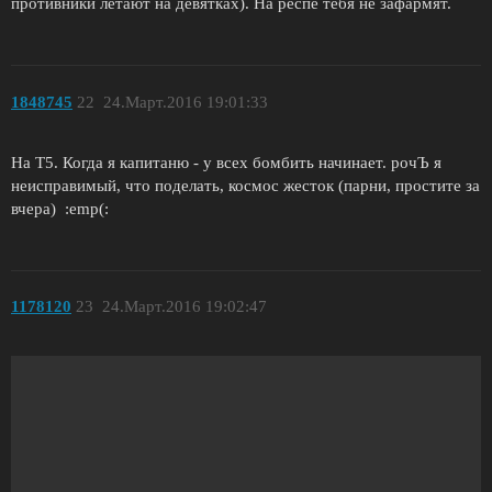
противники летают на девятках). На респе тебя не зафармят.
1848745
22
24.Март.2016 19:01:33
На Т5. Когда я капитаню - у всех бомбить начинает. рочЪ я
неисправимый, что поделать, космос жесток (парни, простите за
вчера) :emp(:
1178120
23
24.Март.2016 19:02:47