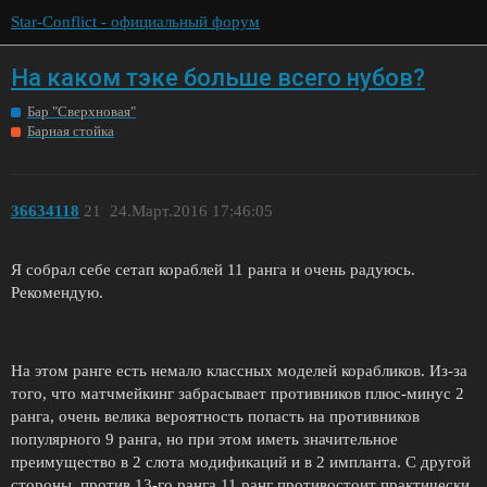
Star-Conflict - официальный форум
На каком тэке больше всего нубов?
Бар "Сверхновая"
Барная стойка
36634118
21
24.Март.2016 17:46:05
Я собрал себе сетап кораблей 11 ранга и очень радуюсь.
Рекомендую.
На этом ранге есть немало классных моделей корабликов. Из-за
того, что матчмейкинг забрасывает противников плюс-минус 2
ранга, очень велика вероятность попасть на противников
популярного 9 ранга, но при этом иметь значительное
преимущество в 2 слота модификаций и в 2 импланта. С другой
стороны, против 13-го ранга 11 ранг противостоит практически