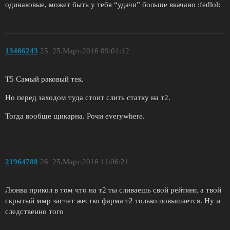
одинаковые, может быть у тебя “удачи” больше вкачано :fedlol:
13466243
25
25.Март.2016 09:01:12
T5 Самый раковый тек.
Но перед заходом туда стоит слить статку на т2.
Тогда вообще щикарна. Рочи everywhere.
21964788
26
25.Март.2016 11:06:21
Люнва прикол в том что на т2 ты сливаешь свой рейтинг, а твой
скрытый ммр засчет жестко фарма т2 только повышается. Ну и
следственно того