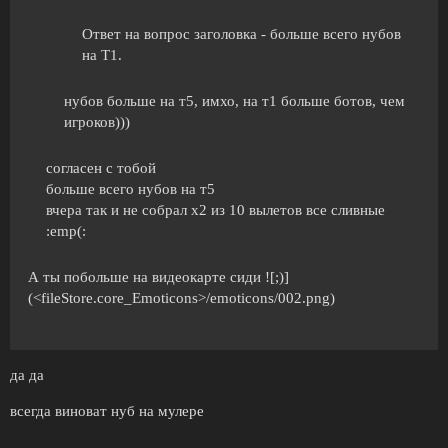
Ответ на вопрос заголовка - больше всего нубов
на Т1.
нубов больше на т5, имхо, на т1 больше ботов, чем
игроков)))
согласен с тобой
больше всего нубов на т5
вчера так и не собрал х2 из 10 вылетов все сливные
:emp(:
А ты побольше на видеокарте сиди ![;)]
(<fileStore.core_Emoticons>/emoticons/002.png)
да да
всегда виноват нуб на мулере