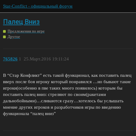
Star-Conflict - официальный форум
Палец Вниз
Предложения по игре
Другое
765826
1
25.Март.2016 19:11:24
В “Стар Конфликт” есть такой функционал, как поставить палец
вверх после боя игроку который понравился …но бывают такие
игроки(особенно в пве таких много появилось) которым бы
поставить палец вниз: стреляют по своим(ракетами
дальнобойными)…сливаются сразу…хотелось бы услышать
мнение других игроков и разработчиков игры по введению
функционала “палец вниз”