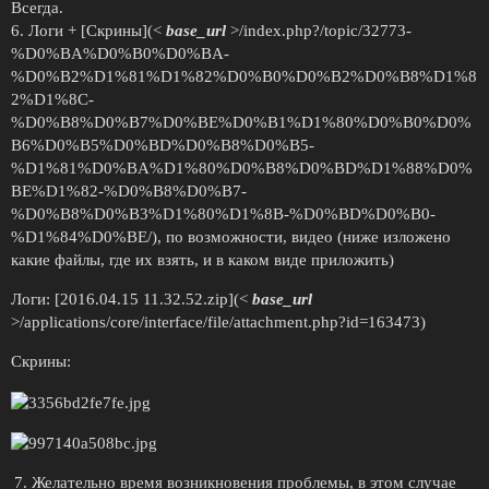
Всегда.
6. Логи + [Скрины](<
base_url
>/index.php?/topic/32773-
%D0%BA%D0%B0%D0%BA-
%D0%B2%D1%81%D1%82%D0%B0%D0%B2%D0%B8%D1%8
2%D1%8C-
%D0%B8%D0%B7%D0%BE%D0%B1%D1%80%D0%B0%D0%
B6%D0%B5%D0%BD%D0%B8%D0%B5-
%D1%81%D0%BA%D1%80%D0%B8%D0%BD%D1%88%D0%
BE%D1%82-%D0%B8%D0%B7-
%D0%B8%D0%B3%D1%80%D1%8B-%D0%BD%D0%B0-
%D1%84%D0%BE/), по возможности, видео (ниже изложено
какие файлы, где их взять, и в каком виде приложить)
Логи: [2016.04.15 11.32.52.zip](<
base_url
>/applications/core/interface/file/attachment.php?id=163473)
Скрины:
Желательно время возникновения проблемы, в этом случае