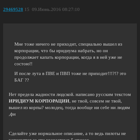
29469528
15
09.Июнь.2016 08:27:10
Мне тоже ничего не приходит, специально вышел из
корпорации, что бы иридиума набрать, но он
продолжает капать корпорации, когда я в ней уже не
состою!!
И после лута в ПВЕ и ПВП тоже не приходит!!!?!? это
БАГ ??
Нет предела жадности людской. написано русским текстом
ИРИДИУМ КОРПОРАЦИИ
, не твой, совсем не твой,
вышел из корпы? молодец, тогда вообще ни себе ни людям
,фи
Сделайте уже нормальное описание, а то ведь пилоты не
успокоятся за эти несчастные 5 ирисок