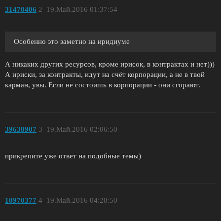
31470406
2
19.Май.2016 01:37:54
Особенно это заметно на иридиуме
А никаких других ресурсов, кроме ирисок, в контрактах и нет)))
А ириски, за контракты, идут на счёт корпорации, а не в твой
карман, увы. Если не состоишь в корпорации - они сгорают.
39638907
3
19.Май.2016 02:06:50
прикрепите уже ответ на подобные темы)
10970377
4
19.Май.2016 04:28:50