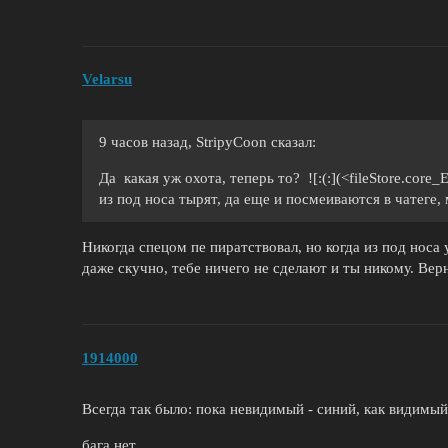
Velarsu
9 часов назад, StripyCoon сказал:
Да какая уж охота, теперь то? ![:(:](<fileStore.core_
из под носа тырят, да еще и посмеиваются в чатеге,
Никогда спецом пе пиратствовал, но когда из под носа 
даже скучно, тебе ничего не сделают и ты никому. Вер
1914000
Всегда так было: пока невидимый - синий, как видимы
бага нет