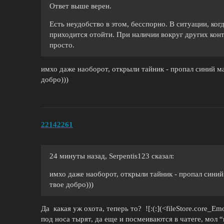
Ответ выше верен.
Есть неудобство в этом, бесспорно. В ситуации, ког
приходится отойти. При наличии вокруг других конт
просто.
имхо даже наоборот, открыли тайник - пропал синий ма
добро)))
22142261
24 минуты назад, Serpentis123 сказал:
имхо даже наоборот, открыли тайник - пропал синий 
твое добро)))
Да какая уж охота, теперь то? ![:(:](<fileStore.core_Em
под носа тырят, да еще и посмеиваются в чатеге, мол 