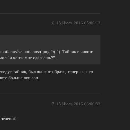
6
15.Июль.2016 05:06:13
Emoticons>/emoticons/(.png “:(:”) Тайник в инвизе
 мол “и че ты мне сделаешь?”.
уведут тайник, был шанс отобрать, теперь как то
ните больше пвп зон.
7
15.Июль.2016 06:00:33
й зеленый