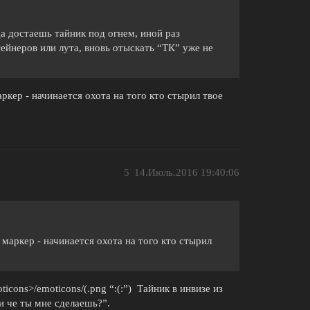
да достаешь тайник под огнем, иной раз
ейнеров или лута, вновь отыскать “ТК” уже не
ркер - начинается охота на того кто стырил твое
5
14.Июль.2016 19:40:06
маркер - начинается охота на того кто стырил
oticons>/emoticons/(.png “:(:”) Тайник в инвизе из
“и че ты мне сделаешь?”.