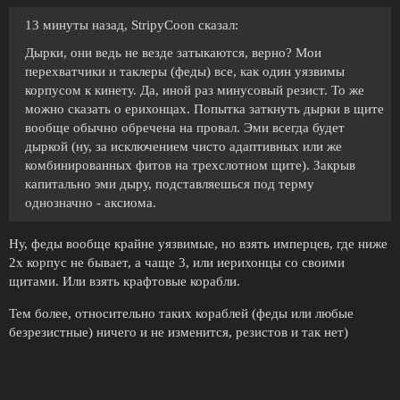
13 минуты назад, StripyCoon сказал:
Дырки, они ведь не везде затыкаются, верно? Мои
перехватчики и таклеры (феды) все, как один уязвимы
корпусом к кинету. Да, иной раз минусовый резист. То же
можно сказать о ерихонцах. Попытка заткнуть дырки в щите
вообще обычно обречена на провал. Эми всегда будет
дыркой (ну, за исключением чисто адаптивных или же
комбинированных фитов на трехслотном щите). Закрыв
капитально эми дыру, подставляешься под терму
однозначно - аксиома.
Ну, феды вообще крайне уязвимые, но взять имперцев, где ниже
2х корпус не бывает, а чаще 3, или иерихонцы со своими
щитами. Или взять крафтовые корабли.
Тем более, относительно таких кораблей (феды или любые
безрезистные) ничего и не изменится, резистов и так нет)