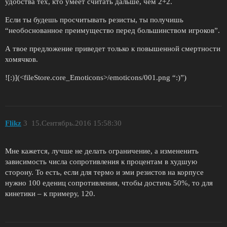
удобства тех, кто умеет считать дальше, чем 2+2.
Если ты будешь просчитывать резисты, ты получишь
“необоснованное преимущество перед большинством игроков”.
А твое предложение приведет только к повышенной смертности
хомячков.
![:)](<fileStore.core_Emoticons>/emoticons/001.png “:)”)
Flikz
3
15.Сентябрь.2016 15:58:30
Мне кажется, лучше не делать ограничение, а измененить
зависимость числа сопротивления к процентам в худшую
сторону. То есть, если для термо и эми резистов на корпусе
нужно 100 едениц сопротивления, чтобы достичь 50%, то для
кинетики – к примеру, 120.