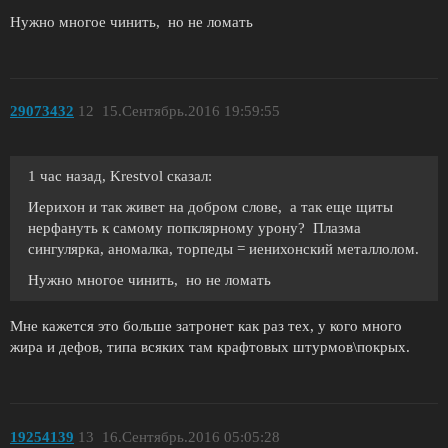
Нужно многое чинить, но не ломать
29073432
12
15.Сентябрь.2016 19:59:55
1 час назад, Krestvol сказал:
Иерихон и так живет на добром слове, а так еще щиты
нерфануть к самому попклярному урону? Плазма
сингулярка, аномалка, торпеды = иенихонский металлолом.
Нужно многое чинить, но не ломать
Мне кажется это больше затронет как раз тех, у кого много
жира и дефов, типа всяких там крафтовых штурмов\покрых.
19254139
13
16.Сентябрь.2016 05:05:28