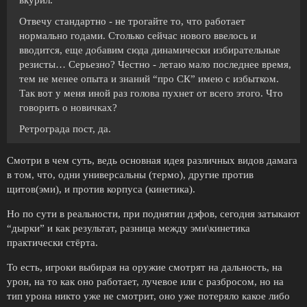
вкурил.
Отвечу стандартно - не трогайте то, что работает
нормально годами. Столько сейчас нового ввелось и
вводится, еще добавим сюда динамически избирательные
резисты… Серьезно? Честно - летаю мало последнее время,
тем не менее опыта и знаний “про СК” имею с избытком.
Так вот у меня иной раз голова пухнет от всего этого. Что
говорить о новичках?
Ретрограда пост, да.
Смотри в чем суть, ведь основная идея различных видов дамага
в том, что, одни универсальны (термо), другие против
щитов(эми), и против корпуса (кинетика).
Но по сути в реальности, при поднятии дэфов, сегодня затыкают
“дырки” и как результат, разница между эми\кинетика
практически стёрта.
То есть, игроки выбирая на оружие смотрят на дальность, на
урон, на то как оно работает, лучевое или с разбросом, но на
тип урона никто уже не смотрит, оно уже потеряло какое либо