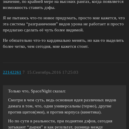
значение, по крайней мере на высоких рангах, когда появляется
возможность ставить дэфы.
Я не пытаюсь что-то новое придумать, просто мне кажется, что
эта система “разграничения” видов урона не работает и просто
предлагаю сделать её чуть более видимой.
Не обязательно что-то кардинально менять, но как-то выделить
более четко, чем сегодня, мне кажется стоит.
22142261
7
15.Сентябрь.2016 17:25:03
Только что, SpaceNight сказал:
Смотри в чем суть, ведь основная идея различных видов
дамага в том, что, одни универсальны (термо), другие
против щитов(эми), и против корпуса (кинетика).
Но по сути в реальности, при поднятии дэфов, сегодня
затыкают “дырки” и как результат, разница между