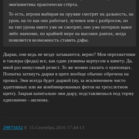
эми\кинетика практически стёрта.
То есть, игроки выбирая на оружие смотрят на дальность, на
урон, на то как оно работает, лучевое или с разбросом, но
на тип урона никто уже не смотрит, оно уже потеряло какое
либо значение, по крайней мере на высоких рангах, когда
появляется возможность ставить дэфы.
Дырки, они ведь не везде затыкаются, верно? Мои перехватчики
и таклеры (феды) все, как один уязвимы корпусом к кинету. Да,
иной раз минусовый резист. То же можно сказать о ерихонцах.
Попытка заткнуть дырки в щите вообще обычно обречена на
провал. Эми всегда будет дыркой (ну, за исключением чисто
адаптивных или же комбинированных фитов на трехслотном
щите). Закрыв капитально эми дыру, подставляешься под терму
однозначно - аксиома.
29073432
8
15.Сентябрь.2016 17:44:13