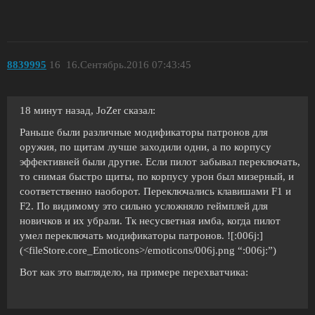
8839995
16
16.Сентябрь.2016 07:43:45
18 минут назад, JoZer сказал:
Раньше были различные модификаторы патронов для
оружия, по щитам лучше заходили одни, а по корпусу
эффективней были другие. Если пилот забывал переключать,
то снимая быстро щиты, по корпусу урон был мизерный, и
соответственно наоборот. Переключались клавишами F1 и
F2. По видимому это сильно усложняло геймплей для
новичков и их убрали. Тк несусветная имба, когда пилот
умел переключать модификаторы патронов. ![:006j:]
(<fileStore.core_Emoticons>/emoticons/006j.png “:006j:”)
Вот как это выглядело, на примере перехватчика: