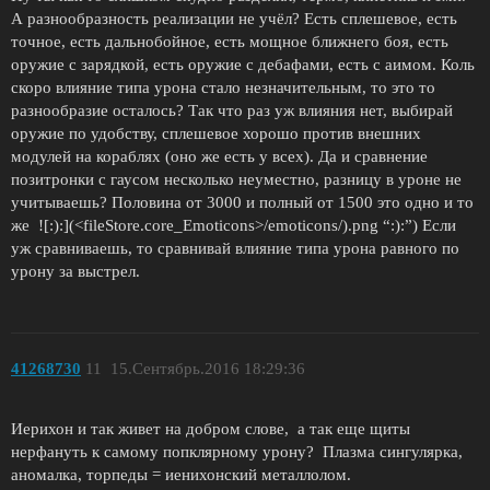
А разнообразность реализации не учёл? Есть сплешевое, есть
точное, есть дальнобойное, есть мощное ближнего боя, есть
оружие с зарядкой, есть оружие с дебафами, есть с аимом. Коль
скоро влияние типа урона стало незначительным, то это то
разнообразие осталось? Так что раз уж влияния нет, выбирай
оружие по удобству, сплешевое хорошо против внешних
модулей на кораблях (оно же есть у всех). Да и сравнение
позитронки с гаусом несколько неуместно, разницу в уроне не
учитываешь? Половина от 3000 и полный от 1500 это одно и то
же ![:):](<fileStore.core_Emoticons>/emoticons/).png “:):”) Если
уж сравниваешь, то сравнивай влияние типа урона равного по
урону за выстрел.
41268730
11
15.Сентябрь.2016 18:29:36
Иерихон и так живет на добром слове, а так еще щиты
нерфануть к самому попклярному урону? Плазма сингулярка,
аномалка, торпеды = иенихонский металлолом.