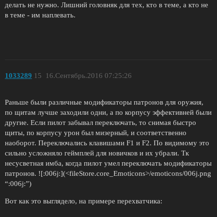
делать не нужно. Лишний головняк для тех, кто в теме, а кто не
в теме - им наплевать.
1033289
15
16.Сентябрь.2016 07:25:26
Раньше были различные модификаторы патронов для оружия,
по щитам лучше заходили одни, а по корпусу эффективней были
другие. Если пилот забывал переключать, то снимая быстро
щиты, по корпусу урон был мизерный, и соответственно
наоборот. Переключались клавишами F1 и F2. По видимому это
сильно усложняло геймплей для новичков и их убрали. Тк
несусветная имба, когда пилот умел переключать модификаторы
патронов. ![:006j:](<fileStore.core_Emoticons>/emoticons/006j.png
“:006j:”)
Вот как это выглядело, на примере перехватчика: