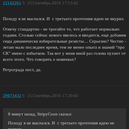
22142261
5
15.Сентябрь.2016 17:13:42
Походу я не выспался. И с третьего прочтения идею не вкурил.
Отвечу стандартно - не трогайте то, что работает нормально
годами. Столько сейчас нового ввелось и вводится, еще добавим
сюда динамически избирательные резисты… Серьезно? Честно -
летаю мало последнее время, тем не менее опыта и знаний “про
СК” имею с избытком. Так вот у меня иной раз голова пухнет от
всего этого. Что говорить о новичках?
Ретрограда пост, да.
29073432
6
15.Сентябрь.2016 17:20:45
8 минут назад, StripyCoon сказал:
Походу я не выспался. И с третьего прочтения идею не