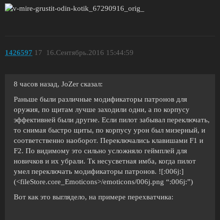
1426597
17
16.Сентябрь.2016 15:44:59
8 часов назад, JoZer сказал:
Раньше были различные модификаторы патронов для
оружия, по щитам лучше заходили одни, а по корпусу
эффективней были другие. Если пилот забывал переключать,
то снимая быстро щиты, по корпусу урон был мизерный, и
соответственно наоборот. Переключались клавишами F1 и
F2. По видимому это сильно усложняло геймплей для
новичков и их убрали. Тк несусветная имба, когда пилот
умел переключать модификаторы патронов. ![:006j:]
(<fileStore.core_Emoticons>/emoticons/006j.png “:006j:”)
Вот как это выглядело, на примере перехватчика: