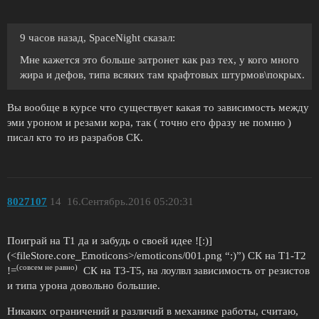
9 часов назад, SpaceNight сказал:
Мне кажется это больше затронет как раз тех, у кого много
жира и дефов, типа всяких там крафтовых штурмов\покрых.
Вы вообще в курсе что существует какая то зависимость между
эми уроном и резами кора, так ( точно его фразу не помню )
писал кто то из разрабов СК.
8027107
14
16.Сентябрь.2016 05:20:31
Поиграй на Т1 да и забудь о своей идее ![:)]
(<fileStore.core_Emoticons>/emoticons/001.png “:)”) СК на Т1-Т2
(совсем не равно)
!=
СК на Т3-Т5, на лоулвл зависимость от резистов
и типа урона довольно большие.
Никаких ограничений и различий в механике работы, считаю,