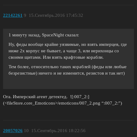
22142261
9
15.Сентябрь.2016 17:45:32
1 минуту назад, SpaceNight сказал:
Ну, феды вообще крайне уязвимые, но взять имперцев, где
ниже 2х корпус не бывает, а чаще 3, или иерихонцы со
своими щитами. Или взять крафтовые корабли.
Тем более, относительно таких кораблей (феды или любые
безрезистные) ничего и не изменится, резистов и так нет)
Ога. Имперский агент детектед. ![:007_2:]
(<fileStore.core_Emoticons>/emoticons/007_2.png “:007_2:”)
20057026
10
15.Сентябрь.2016 18:22:56