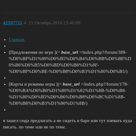
42597721
4
21.Октябрь.2016 23:40:09
Главная
[Предложения по игре ](<
base_url
>/index.php?/forum/388-
%D0%BF%D1%80%D0%B5%D0%B4%D0%BB%D0%BE%D
0%B6%D0%B5%D0%BD%D0%B8%D1%8F-
%D0%BF%D0%BE-%D0%B8%D0%B3%D1%80%D0%B5/)
[Карты и режимы игры ](<
base_url
>/index.php?/forum/178-
%D0%BA%D0%B0%D1%80%D1%82%D1%8B-%D0%B8-
%D1%80%D0%B5%D0%B6%D0%B8%D0%BC%D1%8B-
%D0%B8%D0%B3%D1%80%D1%8B/)
я зашел сюда предлагать а не сидеть в баре или тут плевать куда
писать. по теме или не по теме.