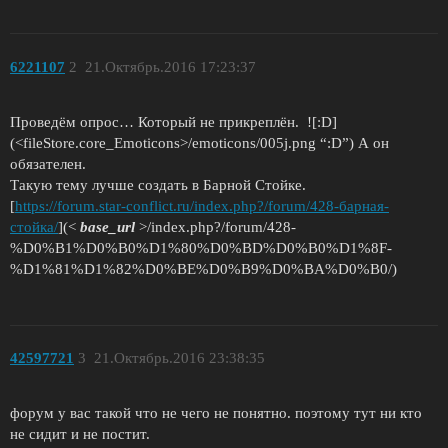
6221107
2
21.Октябрь.2016 17:23:37
Проведём опрос… Который не прикреплён. ![:D]
(<fileStore.core_Emoticons>/emoticons/005j.png “:D”) А он
обязателен.
Такую тему лучше создать в Барной Стойке.
[
https://forum.star-conflict.ru/index.php?/forum/428-барная-
стойка/
](<
base_url
>/index.php?/forum/428-
%D0%B1%D0%B0%D1%80%D0%BD%D0%B0%D1%8F-
%D1%81%D1%82%D0%BE%D0%B9%D0%BA%D0%B0/)
42597721
3
21.Октябрь.2016 23:38:35
форум у вас такой что не чего не понятно. поэтому тут ни кто
не сидит и не постит.