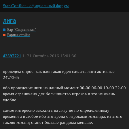
Star-Conflict - официальный форум
лига
Бар "Сверхновая"
Барная стойка
42597721
1
21.Октябрь.2016 15:01:36
проведем опрос. как вам такая идея сделать лиги активные
24\7\365
ибо проведение лиги на данный момент 00-00 06-00 19-00 22-00
время ограничено для большинство игроков и это не очень
удобно.
самое интересно заходить на лигу не по определенному
времени а в любое ибо это арена с игроками команды, из этого
таково команд станет больше рандома меньше.