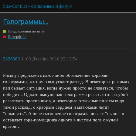
Star-Conflict - официальный форум
Голограммы...
Предложения по игре
Интерфейс
2328305
1
09.Декабрь.2016 22:12:54
Рискну предложить какое либо обозначение корабля-
голограммы, которую выпускает развед. В некоторых режимах
пвп бывает ситуация, когда нужно просто не сливаться, чтобы
победить. Однако выпущеная голограмма резво летит на убой
развлекать противников, а некоторые отважные пилоты видя
такой расклад, с храбрым сердцем и матюками летят
“помогать”. А через мгновение голограмка делает “пыщь” и
оставляет горе-помощника одного в чистом поле с кучей
врагов…