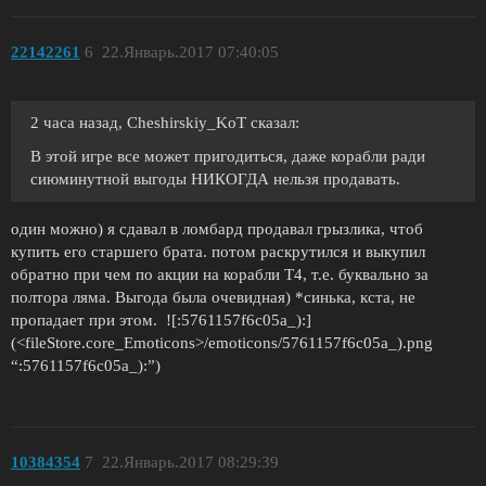
22142261
6
22.Январь.2017 07:40:05
2 часа назад, Cheshirskiy_KoT сказал:
В этой игре все может пригодиться, даже корабли ради
сиюминутной выгоды НИКОГДА нельзя продавать.
один можно) я сдавал в ломбард продавал грызлика, чтоб
купить его старшего брата. потом раскрутился и выкупил
обратно при чем по акции на корабли Т4, т.е. буквально за
полтора ляма. Выгода была очевидная) *синька, кста, не
пропадает при этом. ![:5761157f6c05a_):]
(<fileStore.core_Emoticons>/emoticons/5761157f6c05a_).png
“:5761157f6c05a_):”)
10384354
7
22.Январь.2017 08:29:39