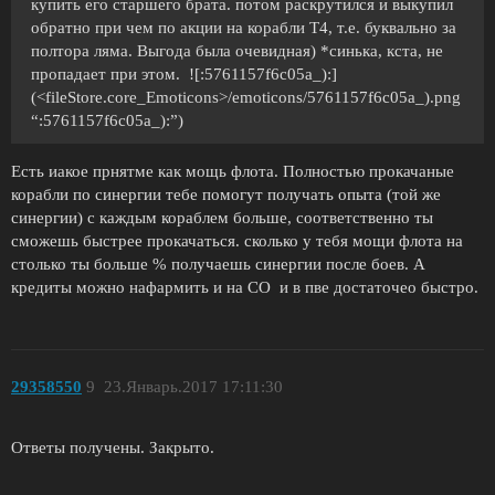
купить его старшего брата. потом раскрутился и выкупил
обратно при чем по акции на корабли Т4, т.е. буквально за
полтора ляма. Выгода была очевидная) *синька, кста, не
пропадает при этом. ![:5761157f6c05a_):]
(<fileStore.core_Emoticons>/emoticons/5761157f6c05a_).png
“:5761157f6c05a_):”)
Есть иакое прнятме как мощь флота. Полностью прокачаные
корабли по синергии тебе помогут получать опыта (той же
синергии) с каждым кораблем больше, соответственно ты
сможешь быстрее прокачаться. сколько у тебя мощи флота на
столько ты больше % получаешь синергии после боев. А
кредиты можно нафармить и на СО и в пве достаточео быстро.
29358550
9
23.Январь.2017 17:11:30
Ответы получены. Закрыто.