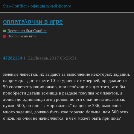
Star-Conflict - официальный форум
оплата\очки в игре
Вселенная Star Conflict
Вопросы по игре
47282154
1
22.Январь.2017 03:28:31
зелёные лепестки, их выдают за выполнение некоторых заданий,
например: - достигнете 10-го уровня с империей, предлагается
50 соответствующих очков, они необходимы для того, что бы
приобрести детали эсминца в разделе покупка комплектов, я
дошёл до одиннадцатого уровня, но эти очки не начисляются,
нужно 500, но они “заморозились” на цифре 336, выполнил
много заданий, должно быть уже гораздо больше, чем 500 этих
очков, но очки не начисляются, в чём может быть причина?