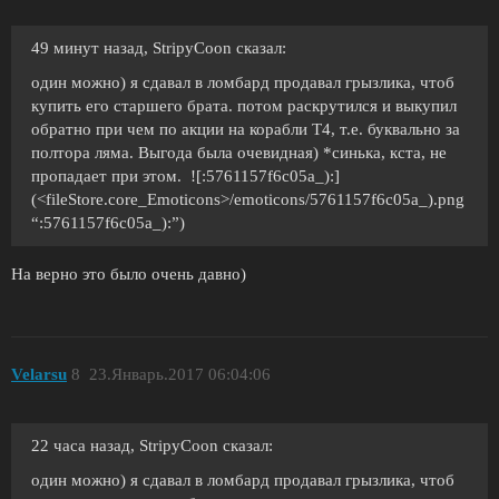
49 минут назад, StripyCoon сказал:
один можно) я сдавал в ломбард продавал грызлика, чтоб
купить его старшего брата. потом раскрутился и выкупил
обратно при чем по акции на корабли Т4, т.е. буквально за
полтора ляма. Выгода была очевидная) *синька, кста, не
пропадает при этом. ![:5761157f6c05a_):]
(<fileStore.core_Emoticons>/emoticons/5761157f6c05a_).png
“:5761157f6c05a_):”)
На верно это было очень давно)
Velarsu
8
23.Январь.2017 06:04:06
22 часа назад, StripyCoon сказал:
один можно) я сдавал в ломбард продавал грызлика, чтоб