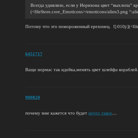
Всегда удивляло, если у Иерихона цвет “выхлопа” кра
(<fileStore.core_Emoticons>/emoticons/alien3.png “:ali
Потому что это помороженный ерехонец. ![:010j:](<file
6451717
Ваще нормас так идейка,менять цвет шлейфа кораблей
900820
почему мне кажется что будет
нечто такое
…