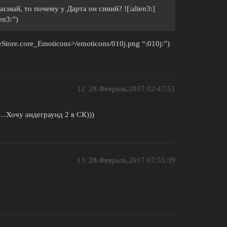
сный, то почему у Дарта он синий? ![:alien3:]
en3:”)
Store.core_Emoticons>/emoticons/010j.png “:010j:”)
12
28.Февраль.2017 02:47:51
…Хочу андеграунд 2 в СК)))
13
28.Февраль.2017 07:55:39