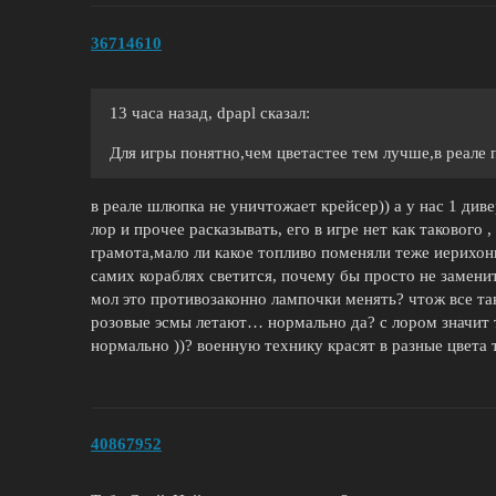
36714610
13 часа назад, dpapl сказал:
Для игры понятно,чем цветастее тем лучше,в реал
в реале шлюпка не уничтожает крейсер)) а у нас 1 див
лор и прочее расказывать, его в игре нет как такового
грамота,мало ли какое топливо поменяли теже иерихон
самих кораблях светится, почему бы просто не заменит
мол это противозаконно лампочки менять? чтож все та
розовые эсмы летают… нормально да? с лором значит т
нормально ))? военную технику красят в разные цвета
40867952