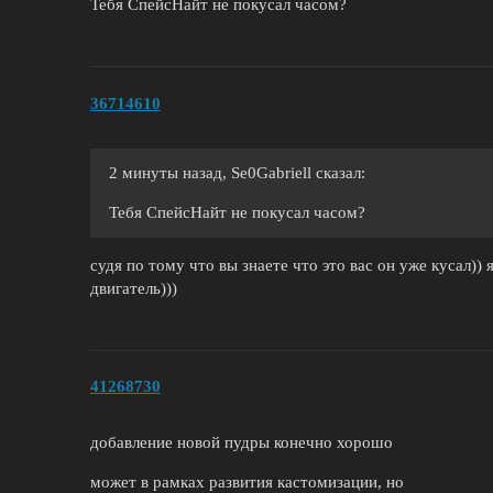
Тебя СпейсНайт не покусал часом?
36714610
2 минуты назад, Se0Gabriell сказал:
Тебя СпейсНайт не покусал часом?
судя по тому что вы знаете что это вас он уже кусал)) 
двигатель)))
41268730
добавление новой пудры конечно хорошо
может в рамках развития кастомизации, но