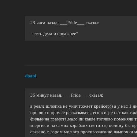
23 часа назад, ___Pride___ сказал:
“есть дела и поважнее”
dpapl
36 минут назад, ___Pride___ сказал:
в реале шлюпка не уничтожает крейсер)) а у нас 1 д
про лор и прочее расказывать, его в игре нет как та
филькина грамота,мало ли какое топливо поменяли 
энергия и на самих кораблях светится, почему бы пр
связано с лором мол это противозаконно лампочки м