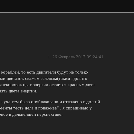
1
26.Февраль.2017 09:24:41
кораблей, то есть двигатели будут не только
ими цветами. скажем зеленым(таким ядовито
 маскировок цвет энергии остается красным,хотя
ять цвета энергии.
 куча тем было опубликовано и отложено в долгий
менты “есть дела и поважнее” , я спрашиваю у
обное в дальнейшей перспективе.