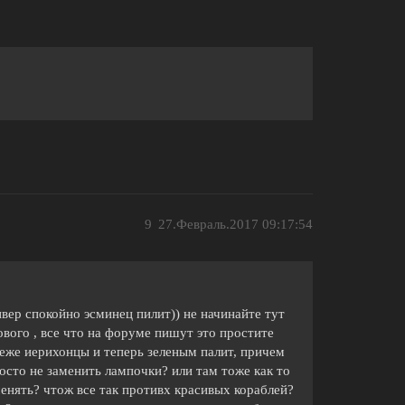
9
27.Февраль.2017 09:17:54
ивер спокойно эсминец пилит)) не начинайте тут
кового , все что на форуме пишут это простите
теже иерихонцы и теперь зеленым палит, причем
осто не заменить лампочки? или там тоже как то
енять? чтож все так противх красивых кораблей?