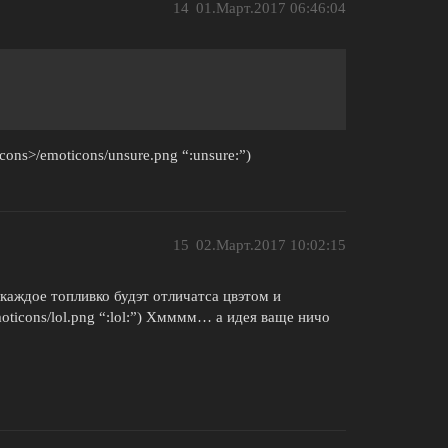
14
01.Март.2017 06:46:04
cons>/emoticons/unsure.png “:unsure:”)
15
02.Март.2017 10:02:15
 каждое топливко будэт отличатса цвэтом и
emoticons/lol.png “:lol:”) Хмммм… а идея ваще ничо