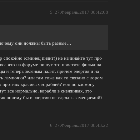
5
27.Февраль.2017 08:42:08
е почему они должны быть разные…
ер спокойно эсминец пилит)) не начинайте тут про
 , все что на форуме пишут это простите филькина
цы и теперь зеленым палит, причем энергия и на
ь лампочки? или там тоже как то связано с лором
к противх красивых кораблей? вон по космосу
ут все нормально, корабли в снежинках, это
 так почему бы и энергию не сделать замещаемой?
6
27.Февраль.2017 08:43:22