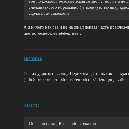
вон по космосу розовые эсмы летают… нормально да?
снежинках, это нормально ))? военную технику крас
сделать замещаемой?
А я ничего как раз и не начинал,первая часть предложе
цветастее,веселее,эффектнее…
30202016
Всегда удивляло, если у Иерихона цвет “выхлопа” красн
(<fileStore.core_Emoticons>/emoticons/alien3.png “:alien3
6451717
16 часов назад, Russiandude сказал: