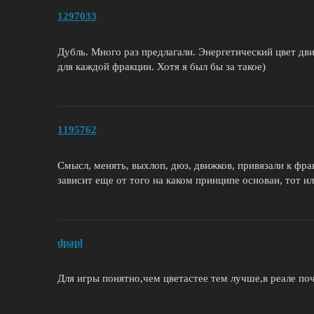
1297033
Дубль. Много раз предлагали. Энергетический цвет дв
для каждой фракции. Хотя я был бы за такое)
1195762
Смысл, менять, выхлоп, дюз, движков, привязали к фр
зависит еще от того на каком принципе основан, тот и
dpapl
Для игры понятно,чем цветастее тем лучше,в реале п