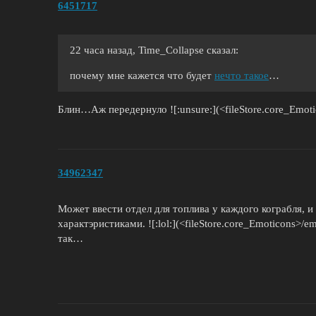
6451717
22 часа назад, Time_Collapse сказал:
почему мне кажется что будет
нечто такое
…
Блин…Аж передернуло ![:unsure:](<fileStore.core_Emoti
34962347
Может ввести отдел для топлива у каждого кограбля, и
характэристиками. ![:lol:](<fileStore.core_Emoticons>/
так…