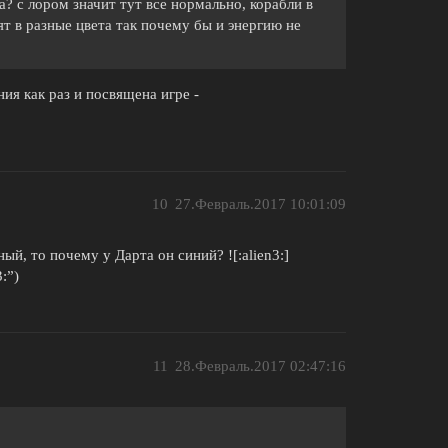
 с лором значит тут все нормально, корабли в
ят в разные цвета так почему бы и энергию не
ния как раз и посвящена игре -
10
27.Февраль.2017 10:01:09
ый, то почему у Дарта он синий? ![:alien3:]
:”)
11
28.Февраль.2017 02:47:16