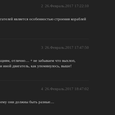
2
26.Февраль.2017 17:22:10
игателей является особенностью строения кораблей
3
26.Февраль.2017 17:47:50
акциям, отлично… + не забываем что выхлоп,
ли иной двигатель, как упомянулось, выше!
4
26.Февраль.2017 18:47:02
очему они должны быть разные…