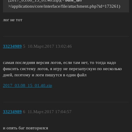
[2017_03.08_15_01.40.zip](<
base_url
>/applications/core/interface/file/attachment.php?id=173261)
лог не тот
33234989
5
10.Март.2017 13:02:46
самая последняя версия логов, если там нет, то тогда надо
фиксить систему логов, я игру не перезапускую по несколько
дней, поэтому и логи пишутся в один файл
2017_03.08_15_01.40.zip
33234989
6
11.Март.2017 17:04:57
и опять баг повторился