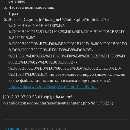
см видео
Частота возникновения.
1 раз
Логи + [Скрины](<
base_url
>/index.php?/topic/32773-
%D0%BA%D0%B0%D0%BA-
%D0%B2%D1%81%D1%82%D0%B0%D0%B2%D0%B8%D1
%82%D1%8C-
%D0%B8%D0%B7%D0%BE%D0%B1%D1%80%D0%B0%D0
%B6%D0%B5%D0%BD%D0%B8%D0%B5-
%D1%81%D0%BA%D1%80%D0%B8%D0%BD%D1%88%D
0%BE%D1%82-%D0%B8%D0%B7-
%D0%B8%D0%B3%D1%80%D1%8B-%D0%BD%D0%B0-
%D1%84%D0%BE/), по возможности, видео (ниже изложено
какие файлы, где их взять, и в каком виде приложить).
https://clips.twitch.tv/NastyWisePlumBleedPurple
[2017.03.07 09.55.01.zip](<
base_url
>/applications/core/interface/file/attachment.php?id=173225)
1914000
2
09.Март.2017 05:40:03