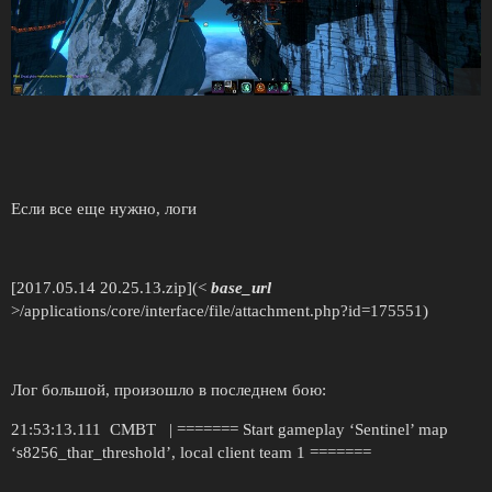
Если все еще нужно, логи
[2017.05.14 20.25.13.zip](<
base_url
>/applications/core/interface/file/attachment.php?id=175551)
Лог большой, произошло в последнем бою:
21:53:13.111 CMBT | ======= Start gameplay ‘Sentinel’ map
‘s8256_thar_threshold’, local client team 1 =======