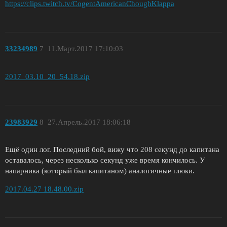
https://clips.twitch.tv/CogentAmericanChoughKlappa
33234989
7
11.Март.2017 17:10:03
2017_03.10_20_54.18.zip
23983929
8
27.Апрель.2017 18:06:18
Ещё один лог. Последний бой, вижу что 208 секунд до капитана
оставалось, через несколько секунд уже время кончилось. У
напарника (который был капитаном) аналогичные глюки.
2017.04.27 18.48.00.zip