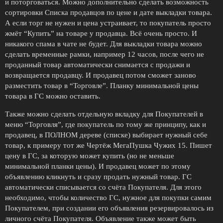
и поторговаться. Можно дополнительно сделать возможность
сортировки Списка продавцов по цене и дате выкладки товара.
А если торг не нужен и цена устраивает, то покупатель просто
жмёт “Купить” на товаре у продавца. Всё очень просто. И
никакого спама в чате не будет. Для выкладки товара можно
сделать временные рамки, например 12 часов, после чего не
проданный товар автоматически снимается с продажи и
возвращается продавцу. И продавец потом сможет заново
разместить товар в “Торговле”. Планку минимальной цены
товара в ГС можно оставить.
Также можно сделать отдельную вкладку для Покупателей в
меню “Торговля”, где покупатель по тому же принципу, как и
продавец, в ПОЛНОМ дереве (списке) выбирает нужный себе
товар, к примеру тот же Чертёж МегаПушка Чужих 15. Пишет
цену в ГС, за которую может купить (но не меньше
минимальной планки цены). И продавец может по этому
объявлению кликнуть и сразу продать нужный товар. ГС
автоматически списывается со счёта Покупателя. Для этого
необходимо, чтобы количество ГС, нужное для покупки самим
Покупателем, при создании его объявления резервировалось из
личного счёта Покупателя. Объявление также может быть