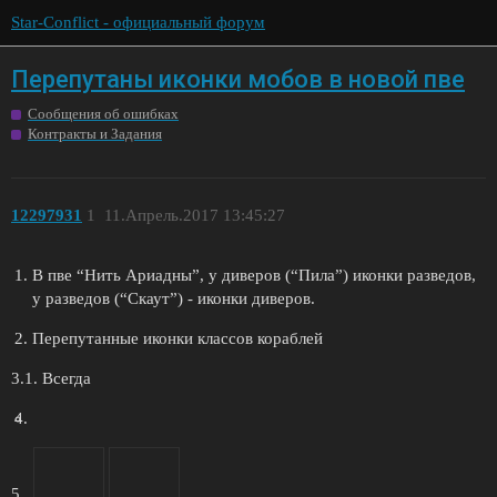
Star-Conflict - официальный форум
Перепутаны иконки мобов в новой пве
Сообщения об ошибках
Контракты и Задания
12297931
1
11.Апрель.2017 13:45:27
В пве “Нить Ариадны”, у диверов (“Пила”) иконки разведов,
у разведов (“Скаут”) - иконки диверов.
Перепутанные иконки классов кораблей
3.1. Всегда
5.