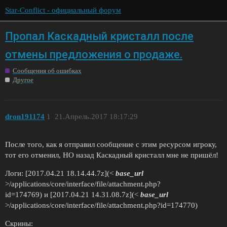
Star-Conflict - официальный форум
Пропал Каскадный кристалл после
отмены предложения о продаже.
Сообщения об ошибках
Другое
dron191174
1
21.Апрель.2017 18:17:29
После того, как я отправил сообщение с этим ресурсом игроку,
тот его отменил, НО назад Каскадный кристалл мне не пришёл!
Логи: [2017.04.21 18.14.44.7z](<
base_url
>/applications/core/interface/file/attachment.php?
id=174769) и [2017.04.21 14.31.08.7z](<
base_url
>/applications/core/interface/file/attachment.php?id=174770)
Скрины: