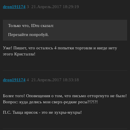
dron191174
3
21.Апрель.2017 18:29:19
Только что, IDru сказал:
Перезайти попробуй.
Уже! Пишет, что осталось 4 попытки торговли и нигде нету
этого Кристалла!
dron191174
4
21.Апрель.2017 18:33:18
Более того! Оповещения о том, что письмо отторгнуто не было!
Вопрос: куда делись мои сверх-редкие ресы?!?!?!
П.С. Тыща ирисок - это не хухры-мухры!