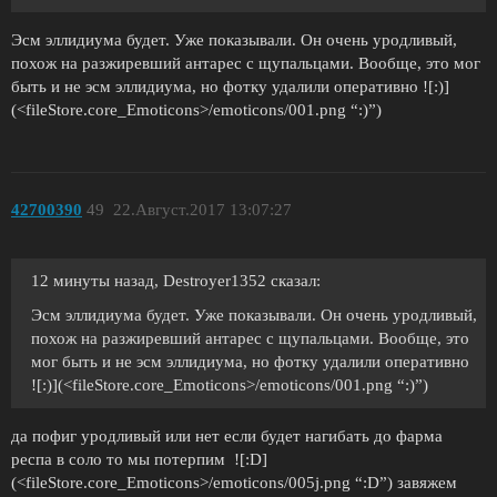
Эсм эллидиума будет. Уже показывали. Он очень уродливый,
похож на разжиревший антарес с щупальцами. Вообще, это мог
быть и не эсм эллидиума, но фотку удалили оперативно ![:)]
(<fileStore.core_Emoticons>/emoticons/001.png “:)”)
42700390
49
22.Август.2017 13:07:27
12 минуты назад, Destroyer1352 сказал:
Эсм эллидиума будет. Уже показывали. Он очень уродливый,
похож на разжиревший антарес с щупальцами. Вообще, это
мог быть и не эсм эллидиума, но фотку удалили оперативно
![:)](<fileStore.core_Emoticons>/emoticons/001.png “:)”)
да пофиг уродливый или нет если будет нагибать до фарма
респа в соло то мы потерпим ![:D]
(<fileStore.core_Emoticons>/emoticons/005j.png “:D”) завяжем