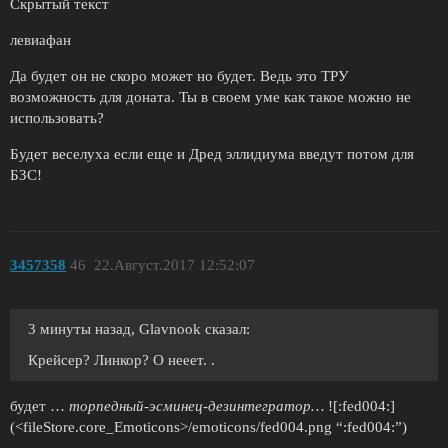
Скрытый текст
левиафан
Да будет он не скоро может но будет. Ведь это ТРУ
возможность для доната. Ты в своем уме как такое можно не
использовать?
Будет веселуха если еще и Дред эллидиума введут потом для
БЗС!
3457358
46
22.Август.2017 12:52:07
3 минуты назад, Glavnook сказал:
Крейсер? Линкор? О нееет. .
будет …
торпедный-эсминец-дезинтегратор…
![:fed004:]
(<fileStore.core_Emoticons>/emoticons/fed004.png “:fed004:”)