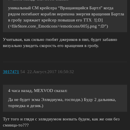
уникальный СМ крейсера “Вращающийся Бартл” когда
рядом погибают корабли иерихона энергия вращения Бартла
в гробу заряжает крейсер повышая его ТТХ ![:D]
(<fileStore.core_Emoticons>/emoticons/005j.png “:D”)
Учитывая, как сильно гнобят джериков в пвп, будет забавно
визуально увидеть скорость его вращения в гробу.
3017471
54
22.Август.2017 16:50:32
4 часа назад, MEXVOD сказал:
Да не будет эсма Эллидиума, господи.) Буду 2 дальника,
торпедка и дезик.)
Тут того и гляди с эллидиумом воевать будем, как же они без
сминца-то???