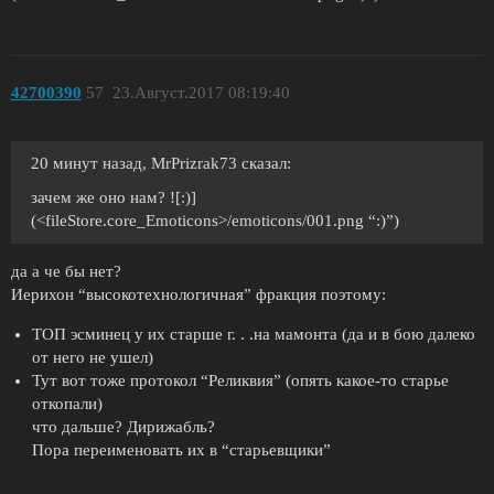
42700390
57
23.Август.2017 08:19:40
20 минут назад, MrPrizrak73 сказал:
зачем же оно нам? ![:)]
(<fileStore.core_Emoticons>/emoticons/001.png “:)”)
да а че бы нет?
Иерихон “высокотехнологичная” фракция поэтому:
ТОП эсминец у их старше г. . .на мамонта (да и в бою далеко
от него не ушел)
Тут вот тоже протокол “Реликвия” (опять какое-то старье
откопали)
что дальше? Дирижабль?
Пора переименовать их в “старьевщики”