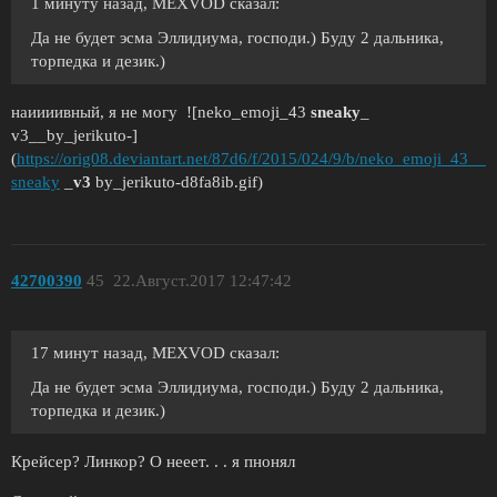
1 минуту назад, MEXVOD сказал:
Да не будет эсма Эллидиума, господи.) Буду 2 дальника,
торпедка и дезик.)
наиииивный, я не могу ![neko_emoji_43
sneaky
_
v3__by_jerikuto-]
(
https://orig08.deviantart.net/87d6/f/2015/024/9/b/neko_emoji_43__
sneaky
_
v3
by_jerikuto-d8fa8ib.gif)
42700390
45
22.Август.2017 12:47:42
17 минут назад, MEXVOD сказал:
Да не будет эсма Эллидиума, господи.) Буду 2 дальника,
торпедка и дезик.)
Крейсер? Линкор? О нееет. . . я пнонял