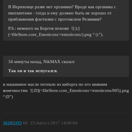
В Иерихонце разве нет органики? Вроде как органика с
имплантами - тогда и ему должно быть не хорошо от
приближения флотилии с протоколом Реликвия?
P.S.: немного на Боргов похоже ![:):]
(<fileStore.core_Emoticons>/emoticons/).png “:):”).
34 минуты назад, NikMAX сказал:
Так он и так испугался.
и машинное масло потекло из киборга по его нижним
конечностям ![:D](<fileStore.core_Emoticons>/emoticons/005j.png
“:D”)
36203335
60
23.Август.2017 14:06:04