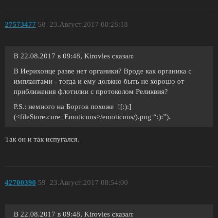
27573477
58
23.Август.2017 08:28:18
В 22.08.2017 в 09:48, Kirovles сказал:
В Иерихонце разве нет органики? Вроде как органика с
имплантами - тогда и ему должно быть не хорошо от
приближения флотилии с протоколом Реликвия?
P.S.: немного на Боргов похоже ![:):]
(<fileStore.core_Emoticons>/emoticons/).png “:):”).
Так он и так испугался.
42700390
59
23.Август.2017 08:54:00
В 22.08.2017 в 09:48, Kirovles сказал: