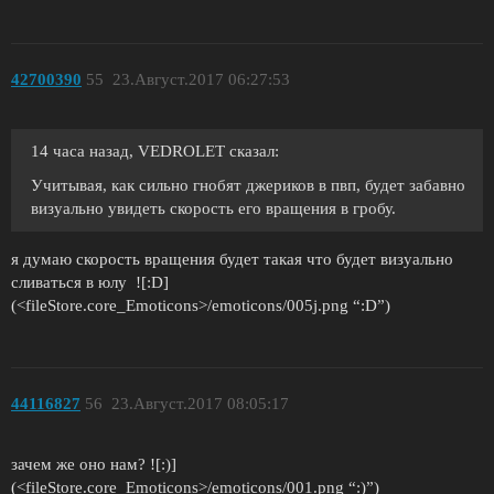
42700390
55
23.Август.2017 06:27:53
14 часа назад, VEDROLET сказал:
Учитывая, как сильно гнобят джериков в пвп, будет забавно
визуально увидеть скорость его вращения в гробу.
я думаю скорость вращения будет такая что будет визуально
сливаться в юлу ![:D]
(<fileStore.core_Emoticons>/emoticons/005j.png “:D”)
44116827
56
23.Август.2017 08:05:17
зачем же оно нам? ![:)]
(<fileStore.core_Emoticons>/emoticons/001.png “:)”)