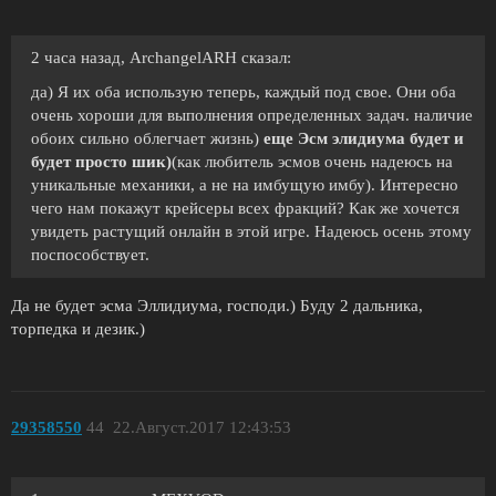
2 часа назад, ArchangelARH сказал:
да) Я их оба использую теперь, каждый под свое. Они оба
очень хороши для выполнения определенных задач. наличие
обоих сильно облегчает жизнь)
еще Эсм элидиума будет и
будет просто шик)
(как любитель эсмов очень надеюсь на
уникальные механики, а не на имбущую имбу). Интересно
чего нам покажут крейсеры всех фракций? Как же хочется
увидеть растущий онлайн в этой игре. Надеюсь осень этому
поспособствует.
Да не будет эсма Эллидиума, господи.) Буду 2 дальника,
торпедка и дезик.)
29358550
44
22.Август.2017 12:43:53