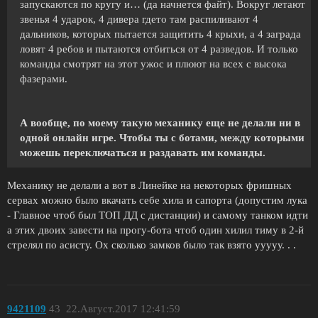
запускаются по кругу и… (да начнется файт). Вокруг летают
звенья 4 ударок, 4 дивера гдето там распиливают 4
дальников, которых пытается защитить 4 крыхи, а 4 заграда
ловят 4 ребов и пытаются отбиться от 4 разведов. И только
команды смотрят на этот ужос и плюют на всех с высока
фазерами.
А вообще, по моему такую механику еще не делали ни в
одной онлайн игре. Чтобы ты с ботами, между которыми
можешь переключаться и раздавать им команды.
Механику не делали а вот в Линейке на некоторых фришных
сервах можно было вкачать себе хила и сапорта (допустим лука
- Главное чтоб был ТОП ДД с дистанции) и самому танком идти
а этих двоих завести на прогу-бота чтоб один хилил тиму в 2-й
стрелял по асисту. Ох сколько замков было так взято ууууу. . .
9421109
43
22.Август.2017 12:41:59