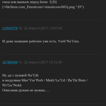
глаза или выпьем перед боем ![:D]
(<fileStore.core_Emoticons>/emoticons/005j.png “:D”)
21945578
50
22.Август.2017 13:07:45
И даже название рабочее уже есть. Vseh’Na’Gnu.
42700390
51
22.Август.2017 13:11:58
Ну да с пушкой Na’Gib
и модулями Mne’Vse’Porh / Makh’La’Ud / Ba’Da’Bum /
Pri’Gu’Nokh
Описания думаю не нужны. . .