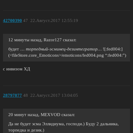
42700390
47
22.Август.2017 12:55:19
12 минуты назад, Razor127 сказал:
будет …
торпедный-эсминец-дезинтегратор…
![:fed004:]
(<fileStore.core_Emoticons>/emoticons/fed004.png “:fed004:”)
с инвизом ХД
28797877
48
22.Август.2017 13:04:05
20 минут назад, MEXVOD сказал:
Да не будет эсма Эллидиума, господи.) Буду 2 дальника,
торпедка и дезик.)