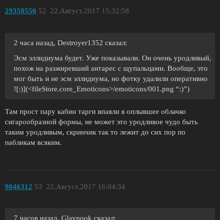
29358550
52
22.Август.2017 15:32:58
2 часа назад, Destroyer1352 сказал:
Эсм эллидиума будет. Уже показывали. Он очень уродливый,
похож на разжиревший антарес с щупальцами. Вообще, это
мог быть и не эсм эллидиума, но фотку удалили оперативно
![:)](<fileStore.core_Emoticons>/emoticons/001.png “:)”)
Там прост пару кабин тарги впаяли в оплывшее облачко
сигарообразной формы, не может это уродливое чудо быть
таким уродливым, скринчик так то лежит до сих пор по
пабликам всяким.
9846312
53
22.Август.2017 16:04:34
7 часов назад, Glavnook сказал: