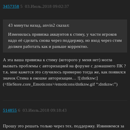
3457358
5
03.Июль.2018 09:02:37
43 минуты назад, anvin2 сказал:
Изменилась привязка аккаунтов к стиму, у части игроков
надо её сделать снова через поддержку, но вход через стим
должен работать как и раньше корректно.
А эта ваша привязка к стиму (которого у меня нет) могла
вызвать проблемы с авторизацией на форуме с домашнего ПК ?
т.к. мне кажется это случилось примерно тогда же, как появился
значок Стима в окошке авторизации… ![:dntknw:]
(<fileStore.core_Emoticons>/emoticons/dntknw.gif “:dntknw:”)
514855
6
03.Июль.2018 09:18:43
Прошу это решать только через тех. поддержку. Извиняемся за