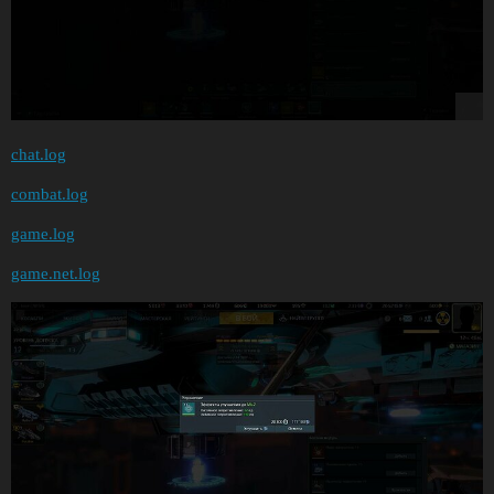
chat.log
combat.log
game.log
game.net.log