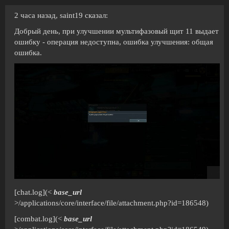
2 часа назад, saint19 сказал:
Добрый день, при улучшении мультифазовый щит 11 выдает
ошибку - операция недоступна, ошибка улучшения: общая
ошибка.
[chat.log](<
base_url
>/applications/core/interface/file/attachment.php?id=186548)
[combat.log](<
base_url