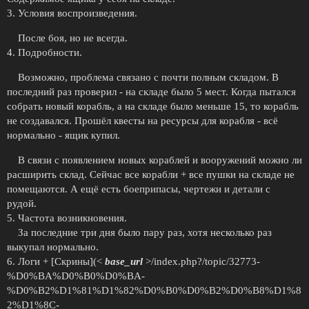
3. Условия воспроизведения.
После боя, но не всегда.
4. Подробности.
Возможно, проблема связано с почти полным складом. В
последний раз проверил - на складе было 5 мест. Когда пытался
собрать новый корабль, а на складе было меньше 15, то корабль
не создавался. Прошёл квесты на ресурсы для корабля - всё
нормально - ящик купил.
В связи с появлением новых кораблей и вооружений можно ли
расширить склад. Сейчас все корабли + все пушки на складе не
помещаются. А ещё есть боеприпасы, чертежи и детали с
рудой.
5. Частота возникновения.
За последние три дня было пару раз, хотя несколько раз
выкупал нормально.
6. Логи + [Скрины](<
base_url
>/index.php?/topic/32773-
%D0%BA%D0%B0%D0%BA-
%D0%B2%D1%81%D1%82%D0%B0%D0%B2%D0%B8%D1%8
2%D1%8C-