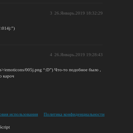
3
26.Январь.2019 18:32:29
:014j:”)
4
26.Январь.2019 19:28:43
ns>/emoticons/005j.png “:D”) Что-то подобное было ,
о кароч
овия использования
Политика конфиденциальности
cript