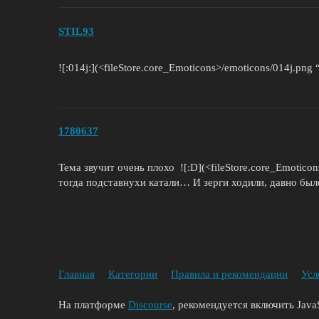
STIL93
![:014j:](<fileStore.core_Emoticons>/emoticons/014j.png “
1780637
Тема звучит очень плохо ![:D](<fileStore.core_Emotico
тогда подставнухи катали… И зерги ходили, давно был
Главная
Категории
Правила и рекомендации
Усл
На платформе
Discourse
, рекомендуется включить JavaS