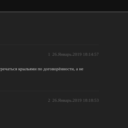
1
26.Январь.2019 18:14:57
речаться крыльями по договорённости, а не
2
26.Январь.2019 18:18:53