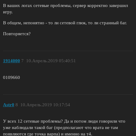
В ваших логах сетевые проблемы, сервер корректно завершил
игру.
В общем, непонятно - то ли сетевой глюк, то ли странный баг.
Повторяется?
1914000
7
10.Апрель.2019 05:40:51
0109660
Astr0
8
10.Апрель.2019 10:17:54
У всех 12 сетевые проблемы? Да и потом люди говорили что
уже наблюдали такой баг (предполагают что врата не там
появляются где точка варпа) и именно на т4.