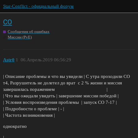
Star-Conflict - официальный форум
СО
Сообщения об ошибках
Миссии (PvE)
Astr0
1
06.Апрель.2019 06:56:29
| Описание проблемы и что вы увидели | С утра проходили СО
т4, Разрушитель не долетел до врат с 2 % жизни и миссия
завершилась поражением |
| Что вы ожидали увидеть | завершение миссии победой |
| Условия воспроизведения проблемы | запуск СО 7-17 |
| Подробности о проблеме | - |
| Частота возникновения |
однократно
|