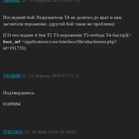
3640862
10
13.Апрель.2019 16:57:53
Последний бой: Разрушитель Т4 не долетел до врат и нам
засчитали поражение. (другой бой такая же проблема)
[СО последние 4 боя Т5 Т3-поражение Т3-победа Т4-баг.zip](<
base_url
>/applications/core/interface/file/attachment.php?
id=191735)
1914000
11
15.Апрель.2019 07:31:11
Подтвердилось
0109984
37052851
12
16.Май.2019 19:34:03