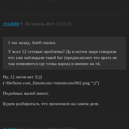
1914000
9
10.Апрель.2019 12:15:25
1 час назад, Astr0 сказал:
У всех 12 сетевые проблемы? Да и потом люди говорили
что уже наблюдали такой баг (предполагают что врата не
там появляются где точка варпа) и именно на т4.
Ну, 12 логов нет ![;)]
(<fileStore.core_Emoticons>/emoticons/002.png “;)”)
Подобных жалоб много.
Будем разбираться, что произошло на самом деле.