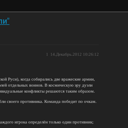
ли"
1
14.Декабрь.2012 10:26:12
кой Руси), когда собирались две вражеские армии,
элей отдельных воинов. В космическую эру дуэли
дивидуальные конфликты решаются таким образом.
бли своего противника. Команда победит по очкам.
каждого игрока определён только один противник;