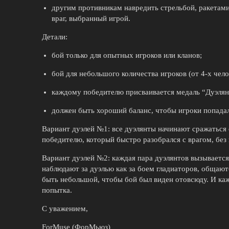
другим противникам навредить стрельбой, ракетами
враг, выбранный игрой.
Детали:
бой только для опытных игроков или кланов;
бой для небольшого количества игроков (от 4-х челов
каждому победителю присваивается медаль “Дуэлян
должен быть хороший баланс, чтобы игроки попадал
Вариант дуэлей №1: все дуэлянты начинают сражаться
победителю, который быстро разобрался с врагом, без
Вариант дуэлей №2: каждая пара дуэлянтов вызывается
наблюдают за дуэлью как за боем гладиаторов, общают
быть небольшой, чтобы бой был виден отовсюду. И каж
попытка.
С уважением,
ForMuse (ФорМьюз)