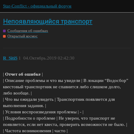
Star-Conflict - официальный форум
Непоявляющийся транспорт
Сообщения об ошибках
Открытый космос
R_SitiS
1
04.Октябрь.2019 02:42:30
|
Отчет об ошибке
|
| Описание проблемы и что вы увидели | В локации “Водосбор”
квестовый транспортник не спавнится либо слишком долго,
либо вообще. |
| Что вы ожидали увидеть | Транспортник появляется для
выполнения задания. |
| Условия воспроизведения проблемы | - |
| Подробности о проблеме | Не уверен, что транспорт не
появляется, если нет квеста, проверить возможности не было. |
| Частота возникновения | часто |