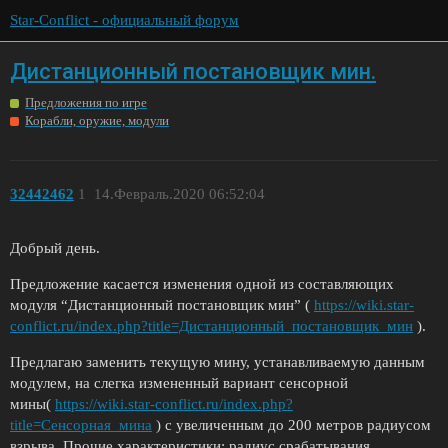
Star-Conflict - официальный форум
Дистанционный постановщик мин.
Предложения по игре
Корабли, оружие, модули
32442462
1
14.Февраль.2020 06:52:04
Добрый день.
Предложение касается изменения одной из составляющих
модуля “Дистанционный постановщик мин” (
https://wiki.star-
conflict.ru/index.php?title=Дистанционный_постановщик_мин
).
Предлагаю заменить текущую мину, устанавливаемую данным
модулем, на слегка измененный вариант сенсорной
мины(
https://wiki.star-conflict.ru/index.php?
title=Сенсорная_мина
) с увеличенным до 200 метров радиусом
взрыва. Прочие характеристики: радиус срабатывания,