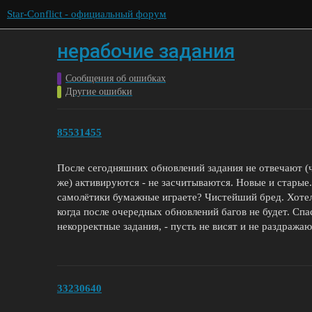
Star-Conflict - официальный форум
нерабочие задания
Сообщения об ошибках
Другие ошибки
85531455
После сегодняшних обновлений задания не отвечают (ча
же) активируются - не засчитываются. Новые и стары
самолётики бумажные играете? Чистейший бред. Хотело
когда после очередных обновлений багов не будет. Спас
некорректные задания, - пусть не висят и не раздража
33230640