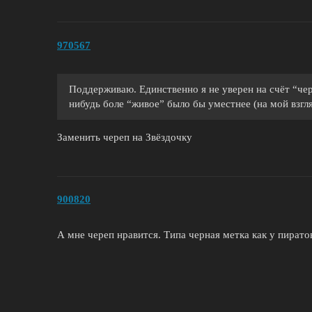
970567
Поддерживаю. Единственно я не уверен на счёт “чер
нибудь боле “живое” было бы уместнее (на мой взгл
Заменить череп на Звёздочку
900820
А мне череп нравится. Типа черная метка как у пиратов