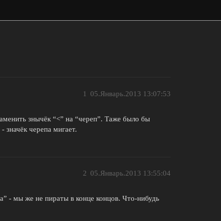
1
05.Январь.2013 13:07:53
заменить знычёк “<” на “череп”. Таже было бы
- значёк черепа мигает.
2
05.Январь.2013 13:55:04
” - мы же не пираты в конце концов. Что-нибудь