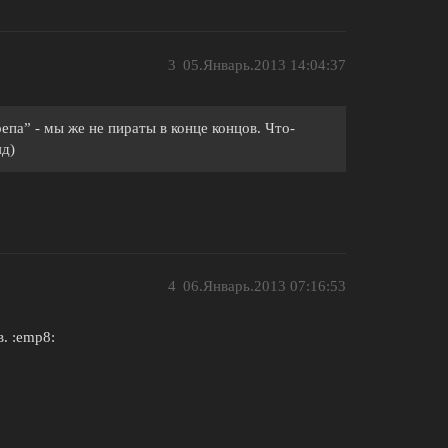
3
05.Январь.2013 14:04:37
епа” - мы же не пираты в конце концов. Что-
яд)
4
06.Январь.2013 07:16:53
. :emp8: