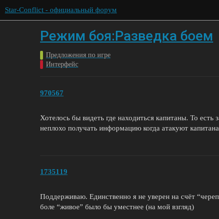
Star-Conflict - официальный форум
Режим боя:Разведка боем
Предложения по игре
Интерфейс
970567
Хотелось бы видеть где находиться капитаны. То есть 
неплохо получать информацию когда атакуют капитана 
1735119
Поддерживаю. Единственно я не уверен на счёт “черепа
боле “живое” было бы уместнее (на мой взгляд)